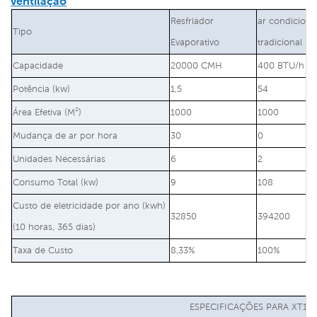
ventilação
Resfriador
ar condicion
Tipo
Evaporativo
tradicional
Capacidade
20000 CMH
400 BTU/h
Potência (kw)
1,5
54
Área Efetiva (M²)
1000
1000
Mudança de ar por hora
30
0
Unidades Necessárias
6
2
Consumo Total (kw)
9
108
Custo de eletricidade por ano (kwh)
32850
394200
(10 horas, 365 dias)
Taxa de Custo
8,33%
100%
ESPECIFICAÇÕES PARA XT13-