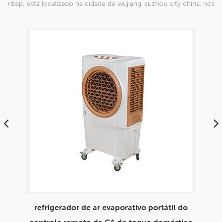
nbsp; está localizado na cidade de wujiang, suzhou city china. nós
nos especializamos em produtos de malha de nylon que são
capazes
 do
envirotech 8000cmh uso doméstico
refr