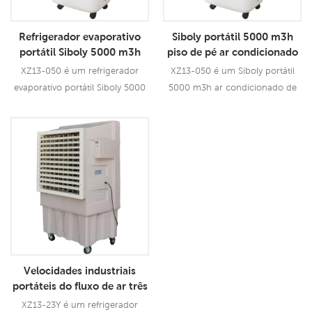
vento mais forte para cobrir uma
área de 80-120m².8
Refrigerador evaporativo
Siboly portátil 5000 m3h
portátil Siboly 5000 m3h
piso de pé ar condicionado
com gabinete PP
refrigerador ao ar livre
XZ13-050 é um refrigerador
XZ13-050 é um Siboly portátil
doméstico garagem hotel
evaporativo portátil Siboly 5000
5000 m3h ar condicionado de
uso nova condição
m3h com gabinete PP com fluxo
piso refrigerador externo
de ar de 5000CMH, 3
doméstico garagem hotel uso
Consulte Mais
Consulte Mais
velocidades com controle
nova condição com gabinete PP
Informação
Informação
remoto.
com fluxo de ar de 5000CMH, 3
velocidades com controle
remoto.
Velocidades industriais
portáteis do fluxo de ar três
do refrigerador 23000 m3h
XZ13-23Y é um refrigerador