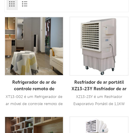
Refrigerador de ar de
Resfriador de ar portátil
controle remoto de
XZ13-23Y Resfriador de ar
tamanho pequeno china
móvel
XT13-002 é um Refrigerador de
XZ13-23Y é um Resfriador
refrigerador de ar móvel
ar móvel de controle remoto de
Evaporativo Portátil de 1,1KW
fábrica
tamanho pequeno de 5 litros
Resfriador Evaporativo Móvel
com fluxo de ar de 200cmh, 3
com Controle Remoto e está
Consulte Mais
Consulte Mais
velocidades com controle
adotando a tecnologia de
Informação
Informação
remoto.
resfriamento por evaporação