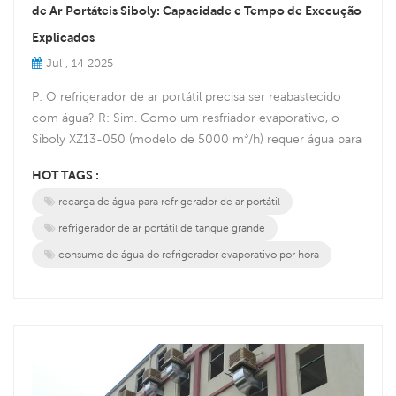
de Ar Portáteis Siboly: Capacidade e Tempo de Execução
Explicados
Jul , 14 2025
P: O refrigerador de ar portátil precisa ser reabastecido
com água? R: Sim. Como um resfriador evaporativo, o
Siboly XZ13-050 (modelo de 5000 m³/h) requer água para
funcionar. Ele utiliza a evaporação da água para resfriar o ar
HOT TAGS :
(eficiência de 85%), ao contrário dos condicionadores de
recarga de água para refrigerador de ar portátil
ar baseados em refrigerante. Sem água, ele funciona
apenas como um ventilador. P: Quanto tempo dura um
refrigerador de ar portátil de tanque grande
tanque cheio...
consumo de água do refrigerador evaporativo por hora