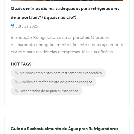
Quais cenários são mais adequados para refrigeradores
de ar portáteis? (E quais não são?)
Jul , 21 2025
Introdução Refrigeradores de ar portáteis Oferecem
resfriamento energeticamente eficiente e ecologicamente
correto para residências e empresas. Mas sua eficácia
depende muito do meio ambiente. Vamos explorar onde
HOT TAGS :
eles se destacam e onde alternativas podem ser melhores.
Melhores ambientes para resfriamento evaporativo
✅ Cenários ideais para refrigeradores de ar portáteis
Climas secos e quentes A baixa umidade maximiza o
Opções de resfriamento de grandes espaços
resfriamento por evaporaçã...
Refrigerador de ar para climas secos
Guia de Reabastecimento de Água para Refrigeradores