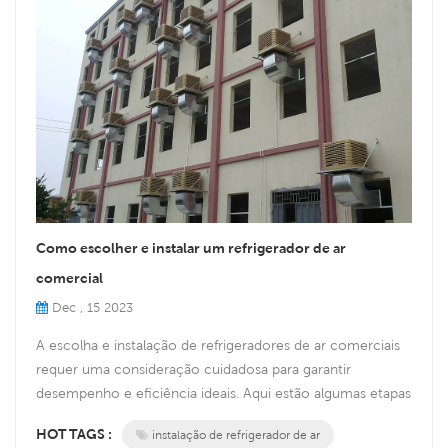
Como escolher e instalar um refrigerador de ar
comercial
Dec , 15 2023
A escolha e instalação de refrigeradores de ar comerciais
requer uma consideração cuidadosa para garantir
desempenho e eficiência ideais. Aqui estão algumas etapas
principais a seguir: 1. Determine os requisitos de
HOT TAGS :
instalação de refrigerador de ar
refrigeração: Avalie as necessidades de refrigeração do seu