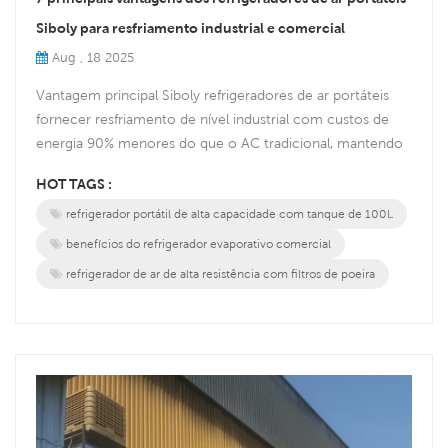
Siboly para resfriamento industrial e comercial
Aug , 18 2025
Vantagem principal Siboly refrigeradores de ar portáteis
fornecer resfriamento de nível industrial com custos de
energia 90% menores do que o AC tradicional, mantendo
a pureza do ar — ideal para armazéns, oficinas e espaços
HOT TAGS :
comerciais. As 7 principais vantagens apoiadas pela
refrigerador portátil de alta capacidade com tanque de 100L
engenharia 1. Eficiência energética incomparável Motor de
380 W vs. sistemas de CA de 1,5 kW+ (modelo XZ13-080)
benefícios do refrigerador evaporativo comercial
Comparação d...
refrigerador de ar de alta resistência com filtros de poeira