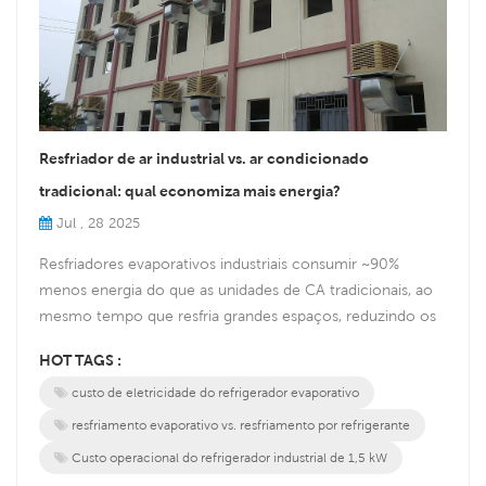
Resfriador de ar industrial vs. ar condicionado
tradicional: qual economiza mais energia?
Jul , 28 2025
Resfriadores evaporativos industriais consumir ~90%
menos energia do que as unidades de CA tradicionais, ao
mesmo tempo que resfria grandes espaços, reduzindo os
custos operacionais em milhares anualmente. Análise da
HOT TAGS :
eficiência energética 1. Comparação de consumo de
custo de eletricidade do refrigerador evaporativo
energia Tipo de sistema Resfriador evaporativo industrial
(por exemplo, Siboly 1,5 kW) Ar condicionado tradicional
resfriamento evaporativo vs. resfriamento por refrigerante
(cobertura equival...
Custo operacional do refrigerador industrial de 1,5 kW