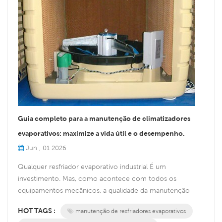
Guia completo para a manutenção de climatizadores
evaporativos: maximize a vida útil e o desempenho.
Jun , 01 2026
Qualquer resfriador evaporativo industrial É um
investimento. Mas, como acontece com todos os
equipamentos mecânicos, a qualidade da manutenção
determina diretamente sua durabilidade — e a economia
HOT TAGS :
manutenção de resfriadores evaporativos
que você fará. Um climatizador evaporativo Siboly bem