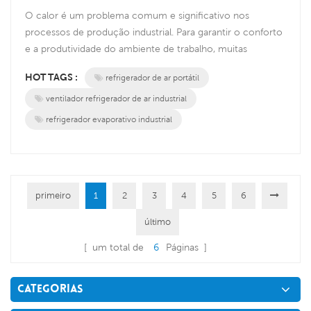
O calor é um problema comum e significativo nos
processos de produção industrial. Para garantir o conforto
e a produtividade do ambiente de trabalho, muitas
empresas contam com sistemas de ar condicionado para
HOT TAGS :
refrigerador de ar portátil
regulação de temperatura. No entanto, os sistemas de ar
condicionado tradicionais apresentam certas limitações,
ventilador refrigerador de ar industrial
especialmente em grandes ambientes industriais. Portanto,
refrigerador evaporativo industrial
a introdução de refr...
primeiro
1
2
3
4
5
6
último
[ um total de
6
Páginas ]
CATEGORIAS