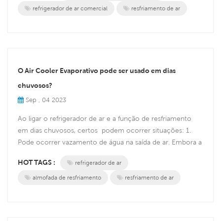
espaço comercial, incluindo o tamanho da área, os
refrigerador de ar comercial
resfriamento de ar
requisitos de temperatura e o número de ocupantes. Isso
o ajudará a det...
O Air Cooler Evaporativo pode ser usado em dias
chuvosos?
Sep , 04 2023
Ao ligar o refrigerador de ar e a função de resfriamento
em dias chuvosos, certos podem ocorrer situações: 1.
Pode ocorrer vazamento de água na saída de ar. Embora a
água da chuva normalmente não possa entrar no
HOT TAGS :
refrigerador de ar
refrigerador de ar, vento forte e chuva ao ar livre podem
permitir a entrada de água da chuva e causar vazamento.
almofada de resfriamento
resfriamento de ar
2. Se o ar interno estiver úmido e a temperatura atingir o
pon...