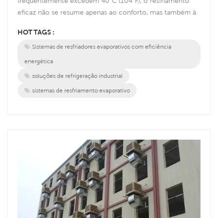
frequentemente excedem 40°C (104°F), o resfriamento
eficaz não se resume apenas ao conforto, mas também à
segurança e à produtividade. Este guia explica como
HOT TAGS :
selecionar soluções de resfriamento de nível industrial que
Sistemas de resfriadores evaporativos com eficiência
combatem o calor extremo de forma eficiente. O Desafio
da Alta Temperatura: Considerações Principais 1. Perfil
energética
Climático Calor ...
soluções de refrigeração industrial
sistemas de resfriamento evaporativo