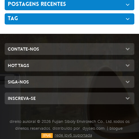
POSTAGENS RECENTES
TAG
CONTATE-NOS
HOT TAGS
SIGA-NOS
INSCREVA-SE
direito autoral © 2026 Fujian Siboly Envirotech Co., Ltd..todos os
direitos reservados. distribuído por
dyyseo.com
|
blogue
rede ipv6 suportada