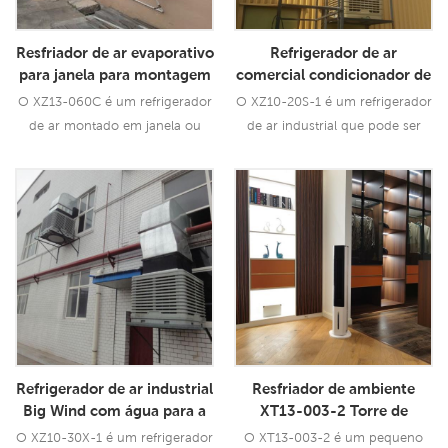
Resfriador de ar evaporativo
Refrigerador de ar
para janela para montagem
comercial condicionador de
em parede ou janela (XZ13-
refrigerador de ar
O XZ13-060C é um refrigerador
O XZ10-20S-1 é um refrigerador
060C)
evaporativo com economia
de ar montado em janela ou
de ar industrial que pode ser
de energia para uso
parede com fluxo de ar de
usado para todos os tipos de
industrial
6000CMH, 3 velocidades com
aplicações internas / externas.
Consulte Mais
Consulte Mais
controle remoto.
Ele usa um motor de ventoinha
Informação
Informação
de 1.5KW, traz para você um
vento poderoso de 20000 CMH,
12 velocidades. Usando
almofada de resfriamento 5090,
desempenho de resfriamento
líder industrial.
Refrigerador de ar industrial
Resfriador de ambiente
Big Wind com água para a
XT13-003-2 Torre de
fábrica
resfriador de água
O XZ10-30X-1 é um refrigerador
O XT13-003-2 é um pequeno