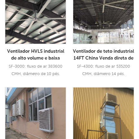
Ventilador HVLS industrial
Ventilador de teto industrial
de alto volume e baixa
14FT China Venda direta de
velocidade com lâminas
fábrica Restaurante de
SF-3000: fluxo de ar 383600
SF-4300: fluxo de ar 535200
grandes de aerometal
ventiladores HVLS
CMH, diâmetro de 10 pés.
CMH, diâmetro 14 pés.
Ventilador de teto BLDC
Consulte Mais
Consulte Mais
Informação
Informação