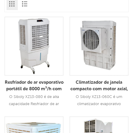
Resfriador de ar evaporativo
Climatizador de janela
portátil de 8000 m³/h com
compacto com motor axial,
tanque de 100L XZ13-080
resfriamento eficiente para
O Siboly XZ13-080 é de alta
O Siboly XZ13-060C é um
ambientes pequenos e
capacidade Resfriador de ar
climatizador evaporativo
médios.
portátil de 8000 m³/h projetado
compacto e de alto
para entregar 8.000 m³/h de ar
desempenho para instalação em
Consulte Mais
Consulte Mais
fresco e frio em espaços até 70
janela, projetado para
Informação
Informação
metros quadrados Se você
climatização eficiente e acessível.