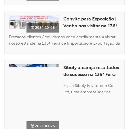
globais com tecnologias
inovadoras27 de abril de 2025,
CantãoFujian Siboly Envirotech
Convite para Exposição |
Co., LtdSibolyProdutos
Venha nos visitar na 136ª
2024-10-08
inovadores revelados,
Feira de Cantão,
demonstrando força
Prezados clientes,Convidamos você cordialmente a visitar
Guangzhou
tecnológicaComo líder do
nosso estande na 136ª Feira de Importação e Exportação da
setor com 20 anos de
China (Feira de Cantão). Como uma empresa com ampla
experiência em tec...
experiência e produtos de alta qualidade na área de
resfriamento de ar evaporativo, apresentaremos nossos
Siboly alcança resultados
mais recentes produtos e so...
de sucesso na 135ª Feira
de Cantão
Fujian Siboly Envirotech Co.,
Ltd, uma empresa líder na
indústria de resfriamento de ar
evaporativo, participou da
135ª Feira de Cantão com
tremendo sucesso. Durante a
feira, Siboly se envolveu em
2024-04-26