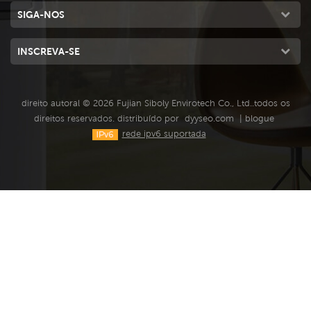
SIGA-NOS
INSCREVA-SE
direito autoral © 2026 Fujian Siboly Envirotech Co., Ltd..todos os
direitos reservados. distribuído por
dyyseo.com
|
blogue
rede ipv6 suportada