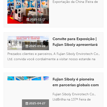
Exportação da China (Feira de
Cantão) foi concluída com
sucesso recentemente.
Durante o evento, a Fujian
2025-11-17
Siboly Envirotech Co., Ltd.
atraiu a atenção de clientes do
mundo todo com sua
tecnologia e soluções
Convite para Exposição |
inovadoras em climatizadores
Fujian Siboly apresentará
2025-09-22
evaporativos, abrindo
novo refrigerador
Prezados clientes e parceiros, A Fujian Siboly Envirotech Co.,
perspectivas p...
industrial na 138ª Feira de
Ltd. convida você cordialmente a visitar nosso estande na
Cantão
próxima 138ª Feira de Importação e Exportação da China
(Feira de Cantão) . Com base em nossas participações bem-
sucedidas em feiras anteriores, estamos animados em
Fujian Siboly é pioneira
mostrar nossas ...
em parcerias globais com
inovações em
Fujian Siboly Envirotech Co.,
refrigeração verde na
LtdBrilha na 137ª Feira de
137ª Feira de Cantão
2025-04-27
Cantão, conectando parceiros