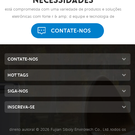
necessidades
está comprometida com uma variedade de produtos e soluções
eletrônicas com forte r & amp; d equipe e tecnologia de
backup.
CONTATE-NOS
CONTATE-NOS
HOT TAGS
SIGA-NOS
INSCREVA-SE
direito autoral © 2026 Fujian Siboly Envirotech Co., Ltd..todos os