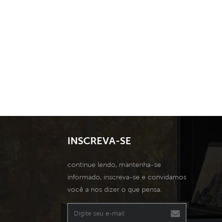
INSCREVA-SE
continue lendo, mantenha-se
informado, inscreva-se e convidamos
você a nos dizer o que pensa.