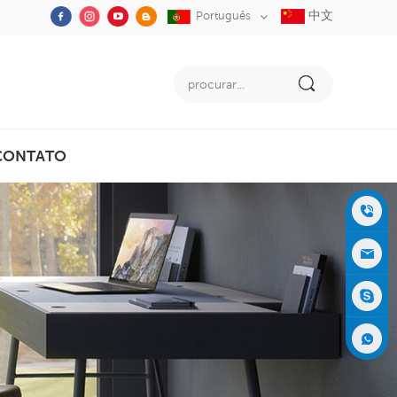
中文
Português
CONTATO
+86-05
91-2353
siboly@s
3555
iboly.co
evaporat
m
ive-cool
+861537