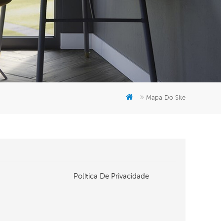
er
5951777
Mapa Do Site
Política De Privacidade