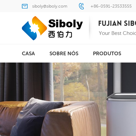
siboly@siboly.com
+86-0591-23533555
CASA
SOBRE NÓS
PRODUTOS