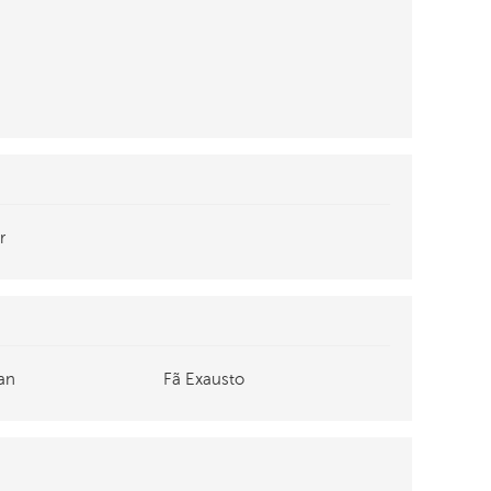
r
an
Fã Exausto