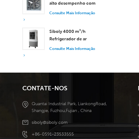
alto desempenho com
vazão de ar de 37.000
Consulte Mais Informação
m³/h para ventilação
superior.
Siboly 4000 m³/h
Refrigerador de ar
industrial portátil 50L
Consulte Mais Informação
Tanque destacável
Refrigeração de alta
eficiência
CONTATE-NOS
Quantai Industrial Park, LiankongRoad,
Shangjie, Fuzhou,Fujian , China
siboly@siboly.com
+86-0591-23533555