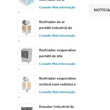
evaporativo industrial
Consulte Mais Informação
NOTÍCIA
de 30.000 m³/h
Resfriador de ar
portátil industrial de
18.000 m³/h com
Consulte Mais Informação
controle remoto para
resfriamento de
Resfriador evaporativo
grandes espaços.
portátil de alta
eficiência com
Consulte Mais Informação
capacidade de 18.000
m³/h e controle
Resfriador evaporativo
remoto.
vertical com rodízios e
controle remoto, com
Consulte Mais Informação
vazão de ar de 18.000
m³/h.
Exaustor industrial de