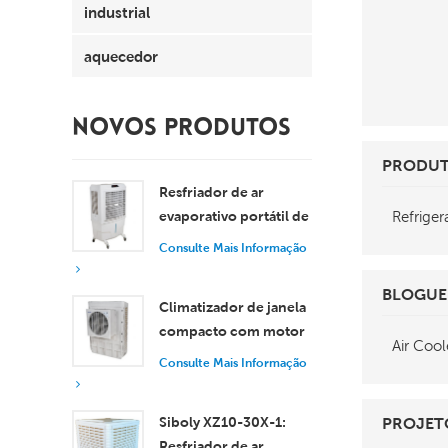
industrial
aquecedor
NOVOS PRODUTOS
PRODU
Resfriador de ar
Refriger
evaporativo portátil de
8000 m³/h com
Consulte Mais Informação
tanque de 100L XZ13-
080
BLOGUE
Climatizador de janela
compacto com motor
Air Cool
axial, resfriamento
Consulte Mais Informação
eficiente para
ambientes pequenos e
Siboly XZ10-30X-1:
PROJET
médios.
Resfriador de ar