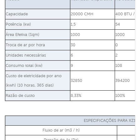
Capacidade
20000 CMH
400 BTU / hr
Potência (kw)
1,5
54
Área Efetiva (Sqm)
1000
1000
Troca de ar por hora
30
0
Unidades necessárias
6
2
Consumo total (kw)
9
108
Custo de eletricidade por ano
32850
394200
(kwh) (10 horas, 365 dias)
Razão de custo
8,33%
100%
ESPECIFICAÇÕES PARA XZ10-
Fluxo de ar (m3 / h)
Pressão do Ar (Pa)