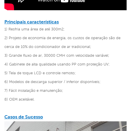
Principais características
1) Resfria uma área de até 300m2;
2) Projeto de economia de energia, os custos de operação são de
cerca de 10% do condicionador de ar tradicional;
3) Grande fluxo de ar, 30000 CMH com velocidade variável;
4) Gabinete de alta qualidade usando PP com proteção UV;
5) Tela de toque LCD e controle remoto;
6) Modelos de descarga superior / inferior disponíveis;
7) Fácil instalação e manutenção;
8) OEM aceitável.
Casos de Sucesso