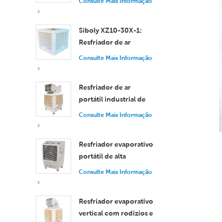
Consulte Mais Informação
eficiente para
ambientes pequenos e
Siboly XZ10-30X-1:
médios.
Resfriador de ar
evaporativo industrial
Consulte Mais Informação
de 30.000 m³/h
Resfriador de ar
portátil industrial de
18.000 m³/h com
Consulte Mais Informação
controle remoto para
resfriamento de
Resfriador evaporativo
grandes espaços.
portátil de alta
eficiência com
Consulte Mais Informação
capacidade de 18.000
m³/h e controle
Resfriador evaporativo
remoto.
vertical com rodízios e