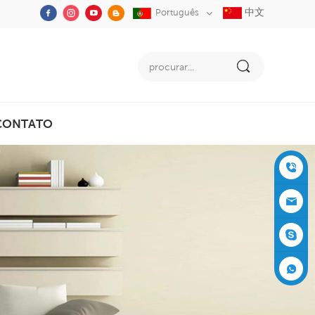
中文
Português
CONTATO
+86-05
91-2353
siboly@s
3555
iboly.co
evaporat
m
ive-cool
+861537