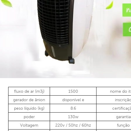
fluxo de ar (m3j)
1500
nome do i
gerador de ânion
disponível
e
inscriçã
peso líquido (kg)
8.6
certificaç
poder
130w
garantia
Voltagem
220v / 50hz / 60hz
função