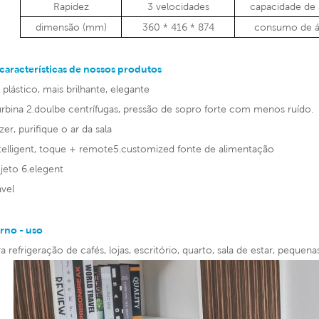
Rapidez
3 velocidades
capacidade de á
dimensão (mm)
360 * 416 * 874
consumo de ág
 características de nossos produtos
 plástico, mais brilhante, elegante
rbina 2.doulbe centrífugas, pressão de sopro forte com menos ruído.
er, purifique o ar da sala
ntelligent, toque + remote5.customized fonte de alimentação
jeto 6.elegent
ável
rno - uso
 refrigeração de cafés, lojas, escritório, quarto, sala de estar, pequen