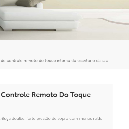
er
5951777
l de controle remoto do toque interno do escritório da sala
De Controle Remoto Do Toque
entrífuga doulbe, forte pressão de sopro com menos ruído