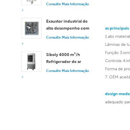
controle remoto, com
Consulte Mais Informação
vazão de ar de 18.000
m³/h.
Exaustor industrial de
alto desempenho com
as principais
vazão de ar de 37.000
1.abs material
Consulte Mais Informação
m³/h para ventilação
Lâminas de tu
superior.
Função 3.ioniz
Siboly 4000 m³/h
Controle 4.i
Refrigerador de ar
industrial portátil 50L
Forma de pro
Consulte Mais Informação
Tanque destacável
7. OEM aceit
Refrigeração de alta
eficiência
design mode
adequado para