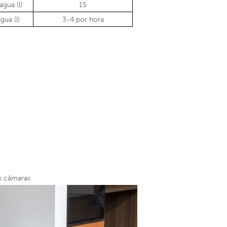
gua (l)
15
ua (l)
3-4 por hora
as câmaras