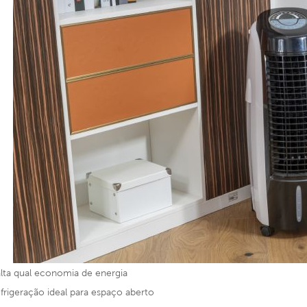
lta qual
economia de energia
frigeração ideal para espaço aberto