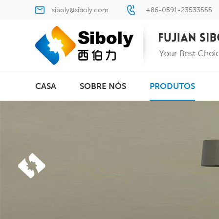
siboly@siboly.com
+86-0591-23533555
CASA
SOBRE NÓS
PRODUTOS