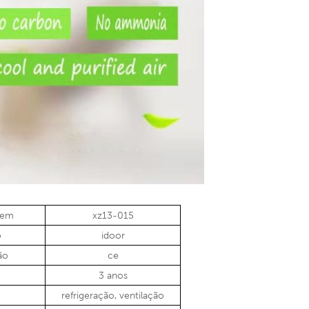
tem
xz13-015
o
idoor
ão
ce
3 anos
refrigeração, ventilação