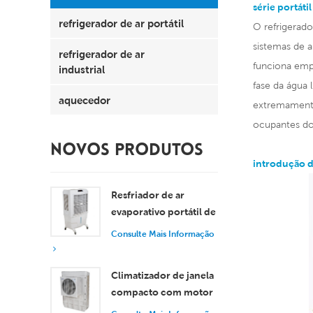
série portáti
refrigerador de ar portátil
O refrigerado
sistemas de 
refrigerador de ar
funciona empr
industrial
fase da água 
aquecedor
extremamente
ocupantes do 
NOVOS PRODUTOS
introdução 
Resfriador de ar
evaporativo portátil de
8000 m³/h com
Consulte Mais Informação
tanque de 100L XZ13-
080
Climatizador de janela
compacto com motor
axial, resfriamento