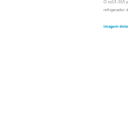
O xz13-015 po
refrigerador 
imagem deta