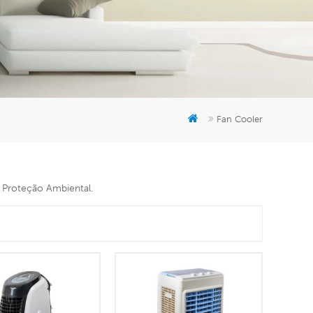
er
5951777
Fan Cooler
e Proteção Ambiental.