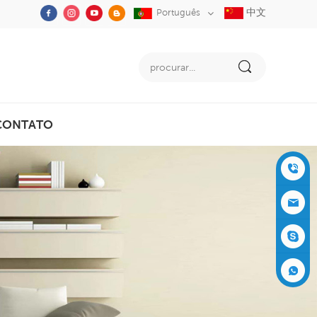
中文
Português
CONTATO
+86-05
91-2353
siboly@s
3555
iboly.co
evaporat
m
ive-cool
+861537