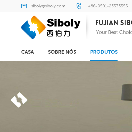
siboly@siboly.com
+86-0591-23533555
CASA
SOBRE NÓS
PRODUTOS