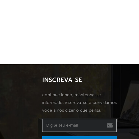
INSCREVA-SE
continue lendo, mantenha-se
informado, inscreva-se e convidamos
você a nos dizer o que pensa.