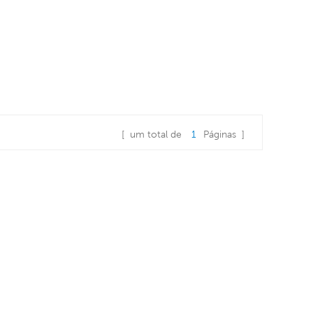
[ um total de
1
Páginas ]