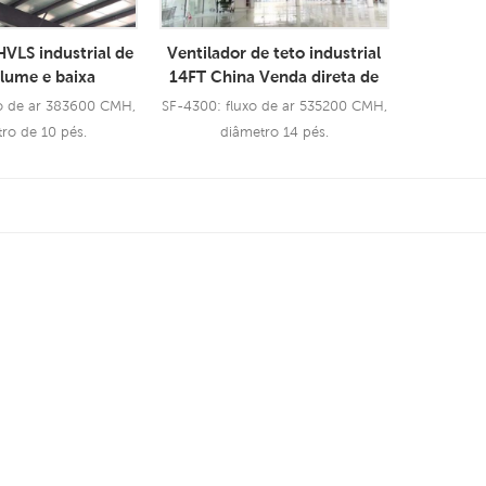
HVLS industrial de
Ventilador de teto industrial
olume e baixa
14FT China Venda direta de
de com lâminas
fábrica Restaurante de
xo de ar 383600 CMH,
SF-4300: fluxo de ar 535200 CMH,
 de aerometal
ventiladores HVLS
ro de 10 pés.
diâmetro 14 pés.
or de teto BLDC
sulte Mais
Consulte Mais
rmação
Informação