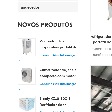
aquecedor
NOVOS PRODUTOS
refrigerador
Resfriador de ar
portátil d
evaporativo portátil de
da CA do t
material de al
ao
8000 m³/h com
função opci
Consulte Mais Informação
tanque de 100L XZ13-
temperatura 
080
centrífugo d
Con
Climatizador de janela
compacto com motor
Info
axial, resfriamento
Consulte Mais Informação
eficiente para
ambientes pequenos e
Siboly XZ10-30X-1:
médios.
Resfriador de ar
evaporativo industrial