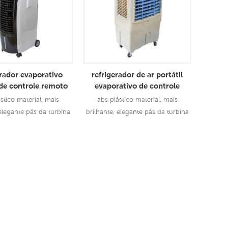
erador evaporativo
refrigerador de ar portátil
 de controle remoto
evaporativo de controle
interno do escritório
remoto doméstico 5500m3h
stico material, mais
abs plástico material, mais
da sala
 elegante pás da turbina
brilhante, elegante pás da turbina
doulbe, forte pressão de
centrífuga doulbe, forte pressão de
 com menos ruído
sopro com menos ruído
onsulte Mais
Consulte Mais
formação
Informação