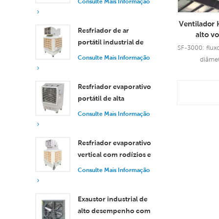
Consulte Mais Informação
de 30.000 m³/h
Ventilador 
Resfriador de ar
alto v
portátil industrial de
velocida
SF-3000: flu
18.000 m³/h com
grandes
Consulte Mais Informação
diâmet
controle remoto para
Ventilad
resfriamento de
Resfriador evaporativo
Con
grandes espaços.
portátil de alta
Info
eficiência com
Consulte Mais Informação
capacidade de 18.000
m³/h e controle
Resfriador evaporativo
remoto.
vertical com rodízios e
controle remoto, com
Consulte Mais Informação
vazão de ar de 18.000
m³/h.
Exaustor industrial de
alto desempenho com