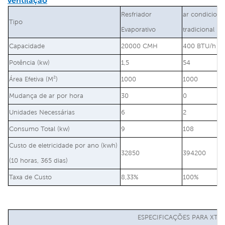
ventilação
Resfriador
ar condicion
Tipo
Evaporativo
tradicional
Capacidade
20000 CMH
400 BTU/h
Potência (kw)
1,5
54
Área Efetiva (M²)
1000
1000
Mudança de ar por hora
30
0
Unidades Necessárias
6
2
Consumo Total (kw)
9
108
Custo de eletricidade por ano (kwh)
32850
394200
(10 horas, 365 dias)
Taxa de Custo
8,33%
100%
ESPECIFICAÇÕES PARA XT13