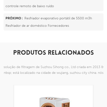
controle remoto de baixo ruído
PRÓXIMO :
Resfriador evaporativo portátil de 5500 m3h
Resfriador de ar doméstico Fornecedores
PRODUTOS RELACIONADOS
solução de filtragem de Suzhou Sihong co., Ltd criada em 2013 &
nbsp; está localizado na cidade de wujiang, suzhou city china. nós
nos especializamos em produtos de malha de nylon que são
capazes