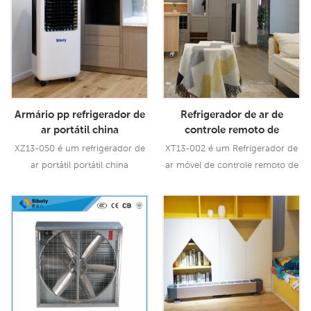
Armário pp refrigerador de
Refrigerador de ar de
ar portátil china
controle remoto de
refrigerador evaporativo
tamanho pequeno china
XZ13-050 é um refrigerador de
XT13-002 é um Refrigerador de
portátil refrigerador de ar
refrigerador de ar móvel
ar portátil portátil china
ar móvel de controle remoto de
interno para casa
fábrica
refrigerador de ar interior
tamanho pequeno de 5 litros
evaporativo portátil para casa
com fluxo de ar de 200cmh, 3
Consulte Mais
Consulte Mais
com fluxo de ar 5000cmh, 3
velocidades com controle
Informação
Informação
velocidades com controle
remoto.
remoto.