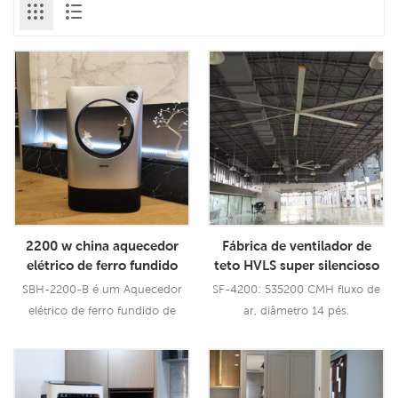
2200 w china aquecedor
Fábrica de ventilador de
elétrico de ferro fundido
teto HVLS super silencioso
fábrica aquecedores
de 14 pés da china
SBH-2200-B é um Aquecedor
SF-4200: 535200 CMH fluxo de
elétricos lowes
elétrico de ferro fundido de
ar, diâmetro 14 pés.
controle remoto de alumínio
inoxidável china .
Consulte Mais
Consulte Mais
Informação
Informação