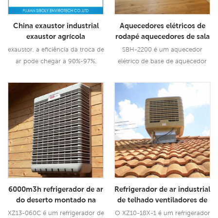
China exaustor industrial
Aquecedores elétricos de
exaustor agrícola
rodapé aquecedores de sala
da china baixa fábrica de
exaustor, a eficiência da troca de
SBH-2200 é um aquecedor
aquecedor portátil
ar pode chegar a 90%-97%.
elétrico de base de aquecedor
então o exaustor é amplamente
de sala de porcelana com
utilizado na indústria e
aquecedor portátil com saída de
Consulte Mais
Consulte Mais
agricultura.
2200 W , tem proteção de
Informação
Informação
segurança múltipla .
6000m3h refrigerador de ar
Refrigerador de ar industrial
do deserto montado na
de telhado ventiladores de
parede preço refrigerador
refrigerador de ar
XZ13-060C é um refrigerador de
O XZ10-18X-1 é um refrigerador