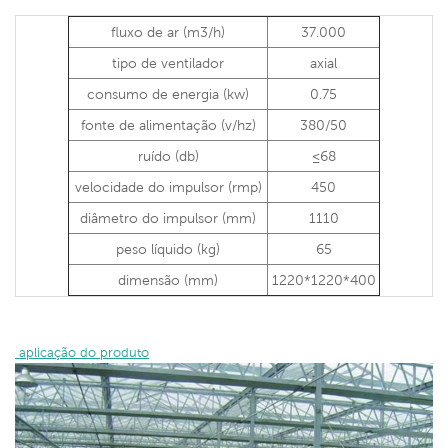
fluxo de ar (m3/h)
37.000
tipo de ventilador
axial
consumo de energia (kw)
0.75
fonte de alimentação (v/hz)
380/50
ruído (db)
≤68
velocidade do impulsor (rmp)
450
diâmetro do impulsor (mm)
1110
peso líquido (kg)
65
dimensão (mm)
1220*1220*400
 aplicação do produto