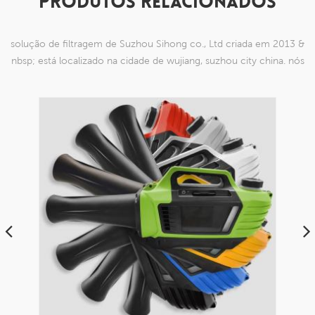
PRODUTOS RELACIONADOS
solução de filtragem de Suzhou Sihong co., Ltd criada em 2013 &
nbsp; está localizado na cidade de wujiang, suzhou city china. nós
nos especializamos em produtos de malha de nylon que são
capazes
tipo de spray ULV escritórios comerciais
saneamento de edifícios públicos 5L dc