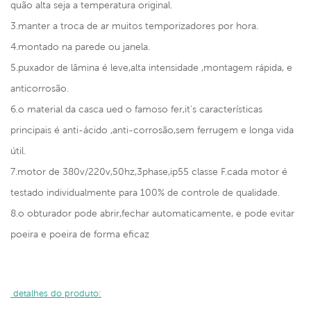
quão alta seja a temperatura original.
3.manter a troca de ar muitos temporizadores por hora.
4.montado na parede ou janela.
5.puxador de lâmina é leve,alta intensidade ,montagem rápida, e
anticorrosão.
6.o material da casca ued o famoso fer,it's características
principais é anti-ácido ,anti-corrosão,sem ferrugem e longa vida
útil.
7.motor de 380v/220v,50hz,3phase,ip55 classe F.cada motor é
testado individualmente para 100% de controle de qualidade.
8.o obturador pode abrir,fechar automaticamente, e pode evitar
poeira e poeira de forma eficaz
 detalhes do produto: