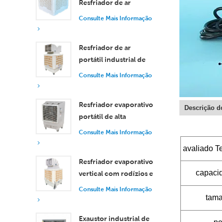
Resfriador de ar
evaporativo industrial
Consulte Mais Informação
de 30.000 m³/h
Resfriador de ar
portátil industrial de
18.000 m³/h com
Consulte Mais Informação
controle remoto para
resfriamento de
Resfriador evaporativo
grandes espaços.
Descrição d
portátil de alta
eficiência com
Consulte Mais Informação
capacidade de 18.000
avaliado T
m³/h e controle
Resfriador evaporativo
remoto.
capaci
vertical com rodízios e
controle remoto, com
Consulte Mais Informação
vazão de ar de 18.000
tama
m³/h.
Exaustor industrial de