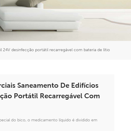
er
5951777
l 24V desinfecção portátil recarregável com bateria de lítio
ciais Saneamento De Edifícios
cção Portátil Recarregável Com
pecial do bico, o medicamento líquido é dividido em