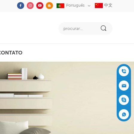
中文
Português
CONTATO
+86-05
91-2353
siboly@s
3555
iboly.co
evaporat
m
ive-cool
+861537