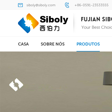
siboly@siboly.com
+86-0591-23533555
CASA
SOBRE NÓS
PRODUTOS