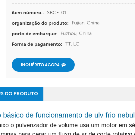
SBCF-01
item número.:
Fujian, China
organização do produto:
Fuzhou, China
porto de embarque:
TT, LC
Forma de pagamento:
INQUÉRITO AGORA
ES DO PRODUTO
o básico de funcionamento de ulv frio nebu
aixo o pulverizador de volume usa um motor em séri
lâminas para gerar um fluxo de ar de corte rotativ