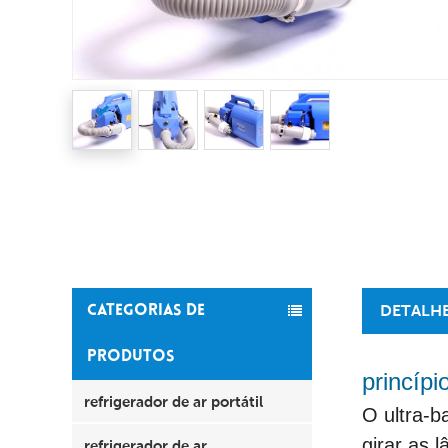
DETALH
CATEGORIAS DE
PRODUTOS
princípi
refrigerador de ar portátil
O ultra-b
girar as 
refrigerador de ar