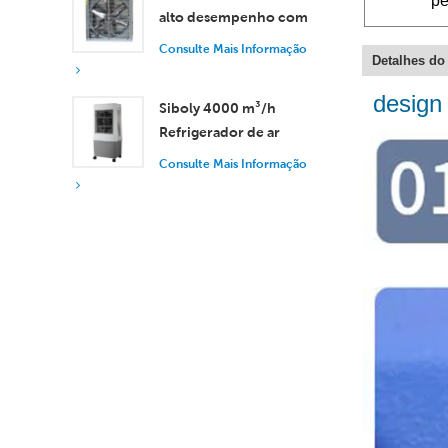
pe
alto desempenho com
vazão de ar de 37.000
Consulte Mais Informação
Detalhes do
m³/h para ventilação
superior.
design 
Siboly 4000 m³/h
Refrigerador de ar
industrial portátil 50L
Consulte Mais Informação
Tanque destacável
Refrigeração de alta
eficiência