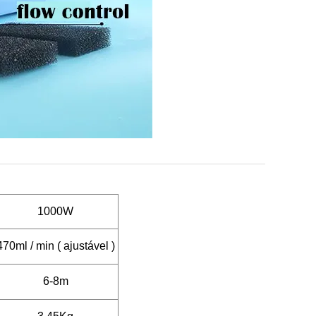
1000W
470ml / min (
ajustável
)
6-8m