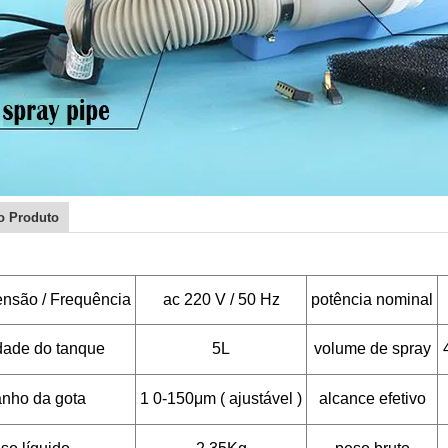
o Produto
ensão / Frequência
ac 220 V / 50 Hz
potência nominal
dade do tanque
5L
volume de spray
nho da gota
1
0-150μm (
ajustável
)
alcance efetivo