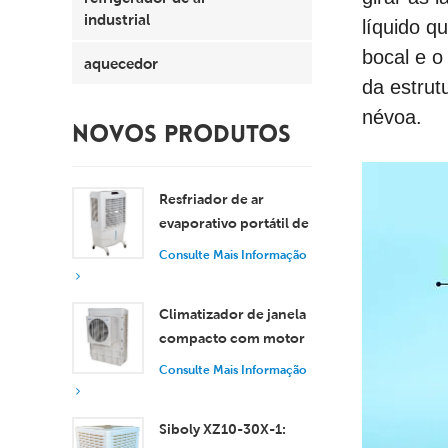
industrial
líquido q
bocal e o
aquecedor
da estrut
névoa.
NOVOS PRODUTOS
Resfriador de ar
evaporativo portátil de
8000 m³/h com
Consulte Mais Informação
tanque de 100L XZ13-
080
Climatizador de janela
compacto com motor
axial, resfriamento
Consulte Mais Informação
eficiente para
ambientes pequenos e
Siboly XZ10-30X-1:
médios.