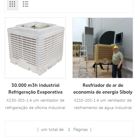
30.000 m3h Industrial
Resfriador de ar de
Refrigeração Evaporativa
economia de energia Siboly
Preço Refrigerador de Ar
Ventilador de resfriamento
XZ30-30S-1 é um ventilador de
XZ10-20S-1 é um ventilador de
Industrial
de água industrial
refrigeração de oficina industrial
resfriamento de água industrial
de 3.0KW que pode ser usado
de economia de energia da
para todos os tipos de
Siboly que pode ser usado para
Consulte Mais
Consulte Mais
[ um total de
1
Páginas ]
aplicações internas/externas. Ele
todos os tipos de aplicações
Informação
Informação
usa um motor de ventilador de
internas/externas. Ele usa um