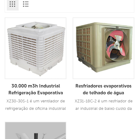
30.000 m3h Industrial
Resfriadores evaporativos
Refrigeração Evaporativa
de telhado de água
Preço Refrigerador de Ar
industrial de baixo custo
XZ30-30S-1 é um ventilador de
XZ31-18C-2 é um resfriador de
Industrial
Siboly
refrigeração de oficina industrial
ar industrial de baixo custo da
de 3.0KW que pode ser usado
Siboly que pode ser usado para
para todos os tipos de
todos os tipos de aplicações
Consulte Mais
Consulte Mais
aplicações internas/externas. Ele
internas/externas. Ele usa um
Informação
Informação
usa um motor de ventilador de
motor de ventilador de 1,1KW,