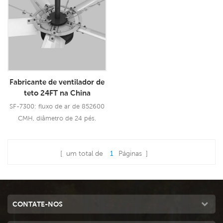
3.0KW de fiação de cobre puro,
traz um vento poderoso de
traz um vento poderoso de
18000 CMH, velocidade única.
30000 CMH, 12 velocidades.
Usando almofada de
Almofadas de resfriamento de
resfriamento 5090, desempenho
tamanho grande 5090,
de resfriamento líder industrial.
desempenho de resfriamento
Fabricante de ventilador de
líder ind8
teto 24FT na China
SF-7300: fluxo de ar de 852600
CMH, diâmetro de 24 pés.
Consulte Mais
[ um total de
1
Páginas ]
Informação
CONTATE-NOS