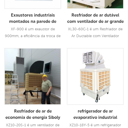
de resfriamento líder industrial.
Exaustores industriais
Resfriador de ar dutável
montados na parede de
com ventilador de ar grande
29.500 m3h Exaustor
de 60.000 m3h
XF-900 é um exaustor de
XL30-60C-1 é um Resfriador de
agrícola
900mm, a eficiência da troca de
Ar Ductable com Ventilador
ar pode chegar a 90%-97%.
Grande de 60000 m3h que
Assim, o exaustor é amplamente
pode ser usado para todos os
Consulte Mais
Consulte Mais
utilizado na indústria e na
tipos de aplicações industriais
Informação
Informação
agricultura.
ou comerciais. Ele usa um motor
de ventilador de 22,0 KW com
fiação de cobre puro, oferece
um vento poderoso de 60000
CMH, velocidades variáveis.
Almofadas de resfriamento 5090
de tamanho grande,
Resfriador de ar de
refrigerador de ar
desempenho d8
economia de energia Siboly
evaporativo industrial
Ventilador de resfriamento
personalizado tanque de
XZ10-20S-1 é um ventilador de
XZ10-18Y-5 é um refrigerador