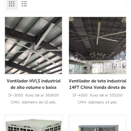
Ventilador HVLS industrial
Ventilador de teto industrial
de alto volume e baixa
14FT China Venda direta de
velocidade com lâminas
fábrica Restaurante de
SF-3000: fluxo de ar 383600
SF-4300: fluxo de ar 535200
grandes de aerometal
ventiladores HVLS
CMH, diâmetro de 10 pés.
CMH, diâmetro 14 pés.
Ventilador de teto BLDC
Consulte Mais
Consulte Mais
Informação
Informação