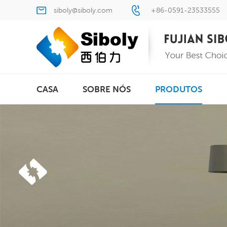
siboly@siboly.com
+86-0591-23533555
CASA
SOBRE NÓS
PRODUTOS