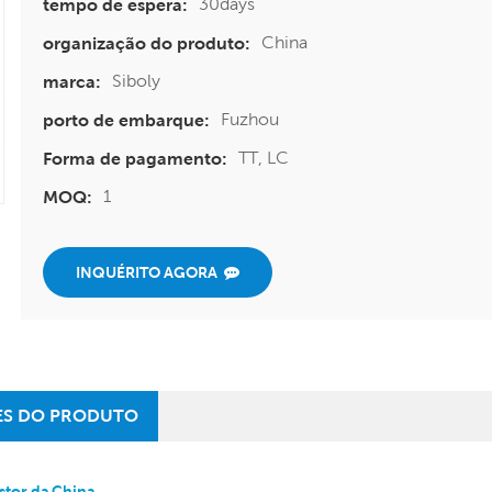
30days
tempo de espera:
China
organização do produto:
Siboly
marca:
Fuzhou
porto de embarque:
TT, LC
Forma de pagamento:
1
MOQ:
INQUÉRITO AGORA
ES DO PRODUTO
stor da China