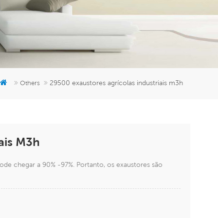
er
5951777
29500 exaustores agrícolas industriais m3h
Others
iais M3h
ode chegar a 90% -97%. Portanto, os exaustores são