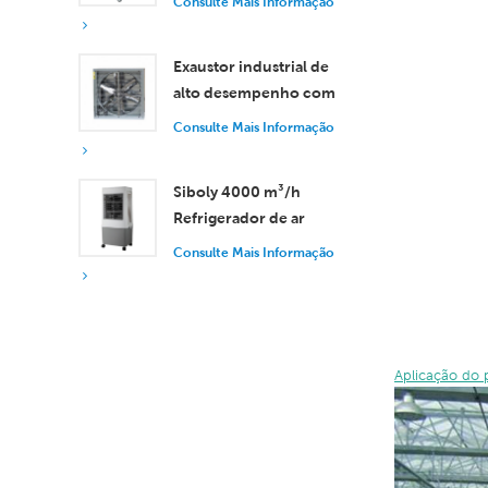
Consulte Mais Informação
vazão de ar de 18.000
m³/h.
Exaustor industrial de
alto desempenho com
vazão de ar de 37.000
Consulte Mais Informação
m³/h para ventilação
superior.
Siboly 4000 m³/h
Refrigerador de ar
industrial portátil 50L
Consulte Mais Informação
Tanque destacável
Refrigeração de alta
eficiência
Aplicação do 