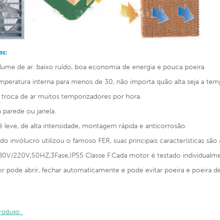
as:
lume de ar. baixo ruído, boa economia de energia e pouca poeira
mperatura interna para menos de 30, não importa quão alta seja a temp
 troca de ar muitos temporizadores por hora.
 parede ou janela.
 é leve, de alta intensidade, montagem rápida e anticorrosão.
 do invólucro utilizou o famoso FER, suas principais características são 
80V/220V,50HZ,3Fase,IP55 Classe F.Cada motor é testado individualme
r pode abrir, fechar automaticamente e pode evitar poeira e poeira d
produto: