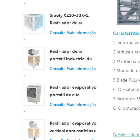
eficiente para
ambientes pequenos e
Siboly XZ10-30X-1:
médios.
Resfriador de ar
evaporativo industrial
Consulte Mais Informação
Característic
de 30.000 m³/h
1. enorme vo
Resfriador de ar
2.reduza a te
portátil industrial de
3.Mantenha a
18.000 m³/h com
Consulte Mais Informação
4.Montado na
controle remoto para
5.Blade Pully
resfriamento de
Resfriador evaporativo
grandes espaços.
6. O material
portátil de alta
7.Motor de 3
eficiência com
Consulte Mais Informação
8. O obturado
capacidade de 18.000
m³/h e controle
Resfriador evaporativo
remoto.
vertical com rodízios e
Detalhes do 
controle remoto, com