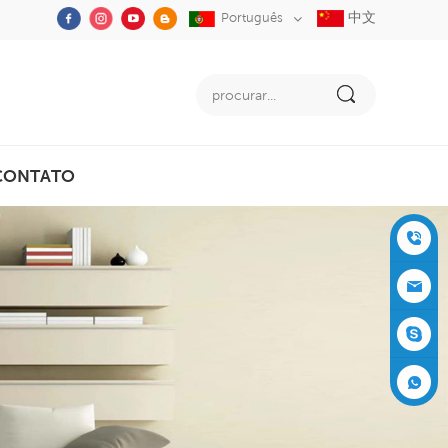
中文
Português
CONTATO
+86-05
91-2353
siboly@s
3555
iboly.co
evaporat
m
ive-cool
+861537