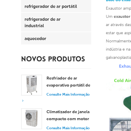
refrigerador de ar portátil
Exaustor ampl
Um
exaustor
refrigerador de ar
ar através d
industrial
estar que aspi
aquecedor
Normalmente,
indústria e n
galvanoplasti
NOVOS PRODUTOS
Resfriador de ar
evaporativo portátil de
8000 m³/h com
Consulte Mais Informação
tanque de 100L XZ13-
080
Climatizador de janela
compacto com motor
axial, resfriamento
Consulte Mais Informação