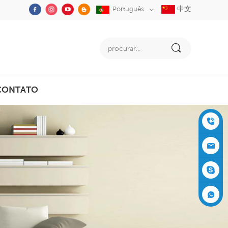
中文
Português
CONTATO
+86-05
91-2353
siboly@s
3555
iboly.co
evaporat
m
ive-cool
+861537