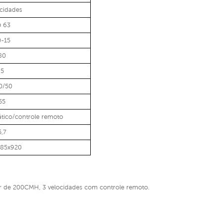
ocidades
¤ 63
0-15
80
5
0/50
55
tico/controle remoto
5,7
285x920
 ar de 200CMH, 3 velocidades com controle remoto.