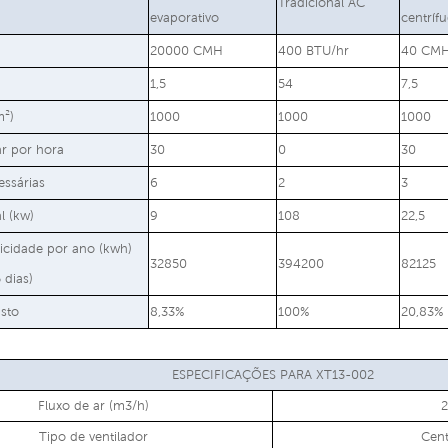
Tradicional AC
evaporativo
centríf
20000 CMH
400 BTU/hr
40 CM
1,5
54
7,5
m²)
1000
1000
1000
r por hora
30
0
30
ssárias
6
2
3
l (kw)
9
108
22,5
ricidade por ano (kwh)
32850
394200
82125
 dias)
sto
8,33%
100%
20,83%
ESPECIFICAÇÕES PARA XT13-002
Fluxo de ar (m3/h)
Tipo de ventilador
Cent