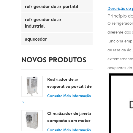
refrigerador de ar portátil
Descrição do 
Princípio do
refrigerador de ar
O refrigerado
industrial
diferente dos
aquecedor
funciona empr
de fase da ág
extremamente 
NOVOS PRODUTOS
ocupantes do e
Resfriador de ar
evaporativo portátil de
8000 m³/h com
Consulte Mais Informação
tanque de 100L XZ13-
080
Climatizador de janela
compacto com motor
axial, resfriamento
Consulte Mais Informação