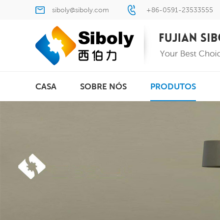
siboly@siboly.com
+86-0591-23533555
CASA
SOBRE NÓS
PRODUTOS