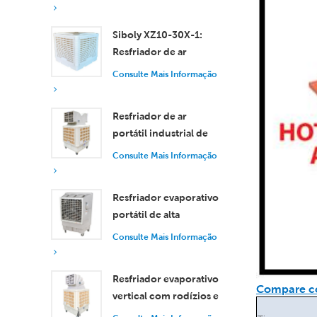
eficiente para
ambientes pequenos e
Siboly XZ10-30X-1:
médios.
Resfriador de ar
evaporativo industrial
Consulte Mais Informação
de 30.000 m³/h
Resfriador de ar
portátil industrial de
18.000 m³/h com
Consulte Mais Informação
controle remoto para
resfriamento de
Resfriador evaporativo
grandes espaços.
portátil de alta
eficiência com
Consulte Mais Informação
capacidade de 18.000
m³/h e controle
Resfriador evaporativo
remoto.
Compare co
vertical com rodízios e
controle remoto, com