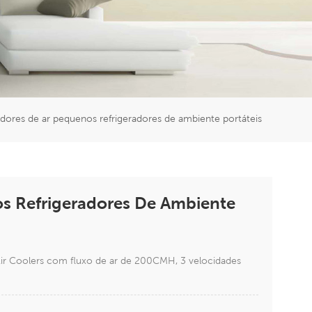
er
5951777
radores de ar pequenos refrigeradores de ambiente portáteis
os Refrigeradores De Ambiente
Air Coolers com fluxo de ar de 200CMH, 3 velocidades