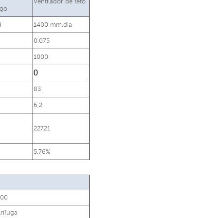
Ventilador de teto
ugo
H
1400 mm.dia
0,075
1000
0
83
6,2
22721
5,76%
200
rífuga