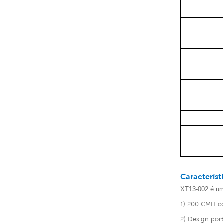
Característ
XT13-002
é u
1) 200 CMH co
2) Design portá