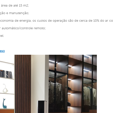
 área de até 15 m2;
lação e manutenção;
economia de energia, os custos de operação são de cerca de 10% do ar co
r automático/controle remoto;
el.
sso