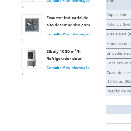
Consulte Mais Informação
Tipo
vazão de ar de 18.000
m³/h.
Capacidade
Exaustor industrial de
Potência (kw)
alto desempenho com
vazão de ar de 37.000
Consulte Mais Informação
Área efetiva (
m³/h para ventilação
Mudança de a
superior.
Siboly 4000 m³/h
Unidades nece
Refrigerador de ar
Consumo tota
industrial portátil 50L
Consulte Mais Informação
Tanque destacável
Custo de elet
Refrigeração de alta
(10 horas, 365
eficiência
Relação de cu