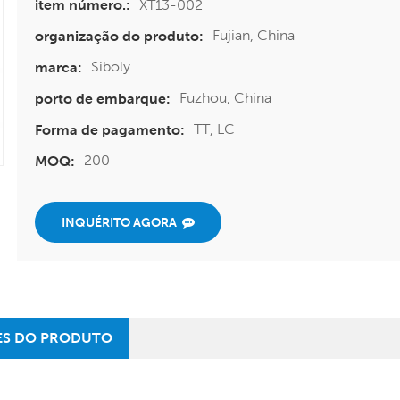
XT13-002
item número.:
Fujian, China
organização do produto:
Siboly
marca:
Fuzhou, China
porto de embarque:
TT, LC
Forma de pagamento:
200
MOQ:
INQUÉRITO AGORA
ES DO PRODUTO