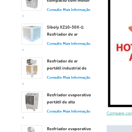
compacto com motor
axial, resfriamento
Consulte Mais Informação
eficiente para
ambientes pequenos e
Siboly XZ10-30X-1:
médios.
Resfriador de ar
evaporativo industrial
Consulte Mais Informação
de 30.000 m³/h
Resfriador de ar
portátil industrial de
18.000 m³/h com
Consulte Mais Informação
controle remoto para
resfriamento de
Resfriador evaporativo
grandes espaços.
portátil de alta
eficiência com
Consulte Mais Informação
Compare com 
capacidade de 18.000
m³/h e controle
Resfriador evaporativo
remoto.