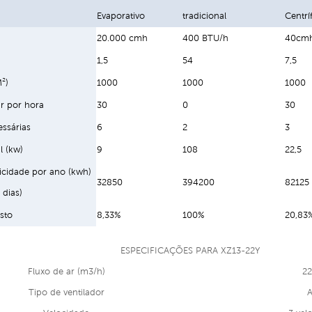
Evaporativo
tradicional
Centrí
20.000 cmh
400 BTU/h
40cm
1,5
54
7,5
M²)
1000
1000
1000
r por hora
30
0
30
ssárias
6
2
3
l (kw)
9
108
22,5
ricidade por ano (kwh)
32850
394200
82125
 dias)
sto
8,33%
100%
20,83
ESPECIFICAÇÕES PARA XZ13-22Y
Fluxo de ar (m3/h)
22
Tipo de ventilador
A