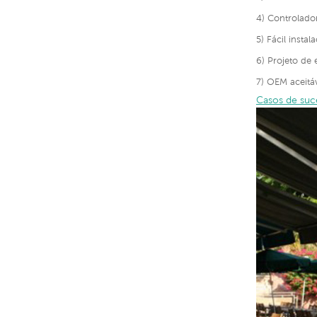
4) Controlado
5) Fácil insta
6) Projeto de
7) OEM aceitáv
Casos de suc