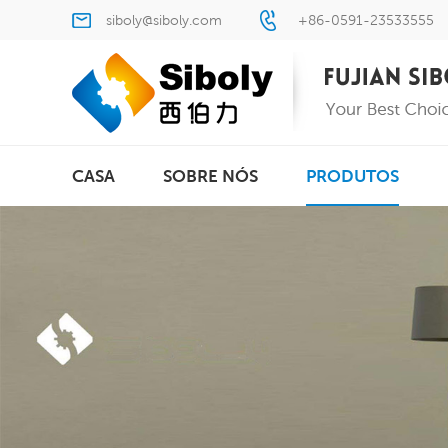
siboly@siboly.com
+86-0591-23533555
CASA
SOBRE NÓS
PRODUTOS