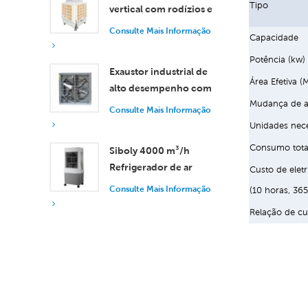
Tipo
vertical com rodízios e
controle remoto, com
Consulte Mais Informação
Capacidade
vazão de ar de 18.000
m³/h.
Potência (kw)
Exaustor industrial de
Área Efetiva (
alto desempenho com
Mudança de a
vazão de ar de 37.000
Consulte Mais Informação
m³/h para ventilação
Unidades nece
superior.
Consumo tota
Siboly 4000 m³/h
Refrigerador de ar
Custo de elet
industrial portátil 50L
Consulte Mais Informação
(10 horas, 365
Tanque destacável
Relação de cu
Refrigeração de alta
eficiência