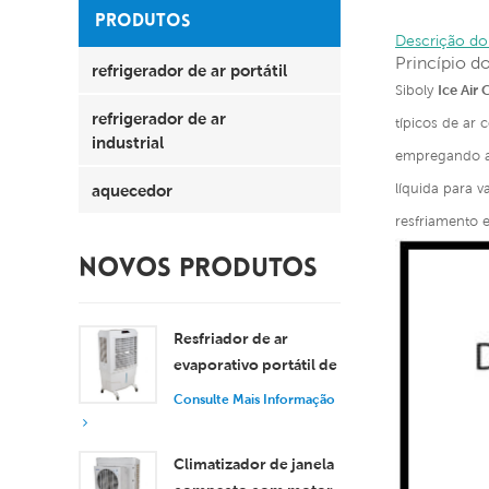
PRODUTOS
Descrição do
Princípio do
refrigerador de ar portátil
Siboly
Ice Air 
refrigerador de ar
típicos de ar
industrial
empregando a 
aquecedor
líquida para 
resfriamento 
NOVOS PRODUTOS
Resfriador de ar
evaporativo portátil de
8000 m³/h com
Consulte Mais Informação
tanque de 100L XZ13-
080
Climatizador de janela