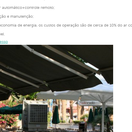
r automático+controle remoto;
lação e manutenção;
 economia de energia, os custos de operação são de cerca de 10% do ar co
el.
esso