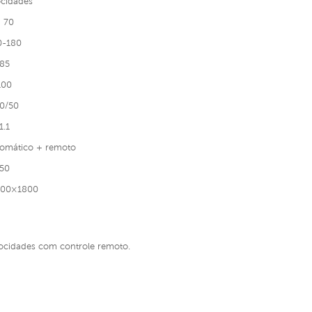
ocidades
 70
0-180
85
100
0/50
1.1
tomático + remoto
50
700×1800
ocidades com controle remoto.