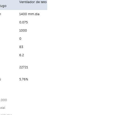
Ventilador de teto
fugo
h
1400 mm.dia
0,075
1000
0
83
6.2
22721
%
5,76%
.000
xial