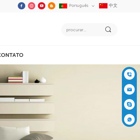
中文
Português
CONTATO
+86-05
91-2353
siboly@s
3555
iboly.co
evaporat
m
ive-cool
+861537