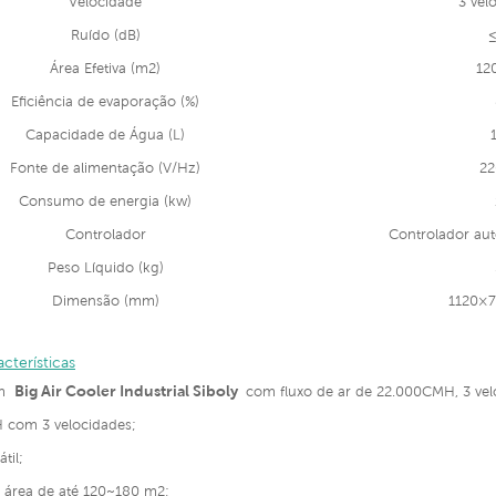
Velocidade
3 vel
Ruído (dB)
≤
Área Efetiva (m2)
12
Eficiência de evaporação (%)
Capacidade de Água (L)
Fonte de alimentação (V/Hz)
22
Consumo de energia (kw)
Controlador
Controlador au
Peso Líquido (kg)
Dimensão (mm)
1120×
acterísticas
Big Air Cooler Industrial Siboly
um
com fluxo de ar de 22.000CMH, 3 vel
 com 3 velocidades;
til;
a área de até 120~180 m2;