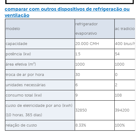
comparar com outros dispositivos de refrigeração ou
ventilação
refrigerador
modelo
ac tradiciona
evaporativo
capacidade
20.000 CMH
400 btus/h
potência (kw)
1.5
54
área efetiva (m²)
1000
1000
troca de ar por hora
30
0
unidades necessárias
6
2
consumo total (kw)
9
108
custo de eletricidade por ano (kwh)
32850
394200
(10 horas, 365 dias)
relação de custo
8.33%
100%