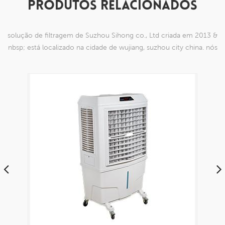
PRODUTOS RELACIONADOS
solução de filtragem de Suzhou Sihong co., Ltd criada em 2013 &
nbsp; está localizado na cidade de wujiang, suzhou city china. nós
nos especializamos em produtos de malha de nylon que são
capazes