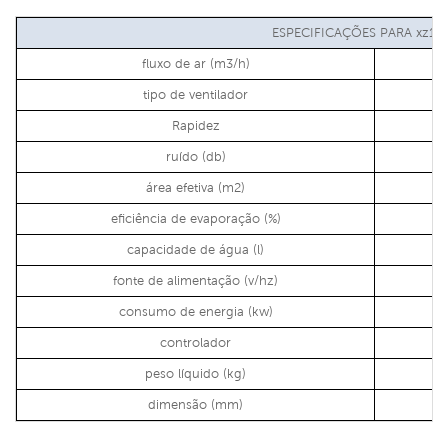
ESPECIFICAÇÕES PARA xz13
fluxo de ar (m3/h)
tipo de ventilador
Rapidez
ruído (db)
área efetiva (m2)
eficiência de evaporação (%)
capacidade de água (l)
fonte de alimentação (v/hz)
consumo de energia (kw)
controlador
peso líquido (kg)
dimensão (mm)