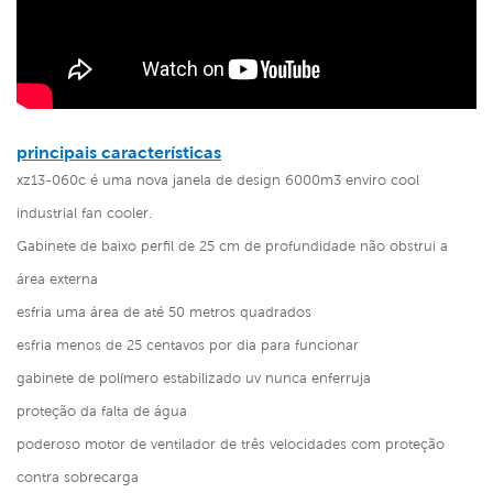
principais características
xz13-060c é uma nova janela de design 6000m3 enviro cool
industrial fan cooler.
Gabinete de baixo perfil de 25 cm de profundidade não obstrui a
área externa
esfria uma área de até 50 metros quadrados
esfria menos de 25 centavos por dia para funcionar
gabinete de polímero estabilizado uv nunca enferruja
proteção da falta de água
poderoso motor de ventilador de três velocidades com proteção
contra sobrecarga