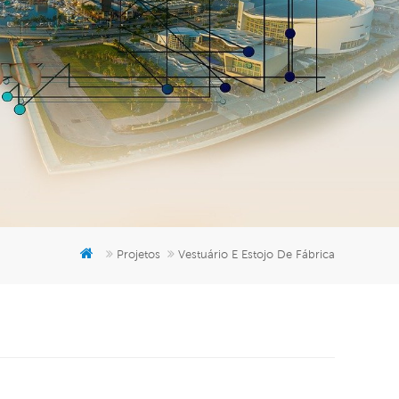
er
5951777
Projetos
Vestuário E Estojo De Fábrica