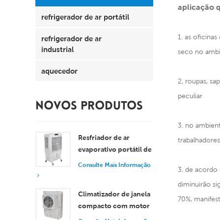
aplicação 
refrigerador de ar portátil
1. as oficina
refrigerador de ar
industrial
seco no ambie
aquecedor
2, roupas, sa
peculiar
NOVOS PRODUTOS
3. no ambient
Resfriador de ar
trabalhadores
evaporativo portátil de
8000 m³/h com
Consulte Mais Informação
3. de acordo
tanque de 100L XZ13-
diminuirão si
080
Climatizador de janela
70%, manifest
compacto com motor
axial, resfriamento