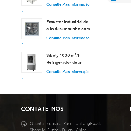
controle remoto, com
Consulte Mais Informação
vazão de ar de 18.000
m³/h.
Exaustor industrial de
alto desempenho com
vazão de ar de 37.000
Consulte Mais Informação
m³/h para ventilação
superior.
Siboly 4000 m³/h
Refrigerador de ar
industrial portátil 50L
Consulte Mais Informação
Tanque destacável
Refrigeração de alta
eficiência
CONTATE-NOS
Quantai Industrial Park, LiankongRoad,
Shangjie, Fuzhou,Fujian , China