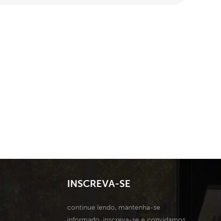
INSCREVA-SE
continue lendo, mantenha-se
informado, inscreva-se e convidamos