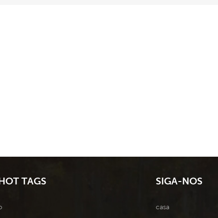
HOT TAGS
SIGA-NOS
o
casa