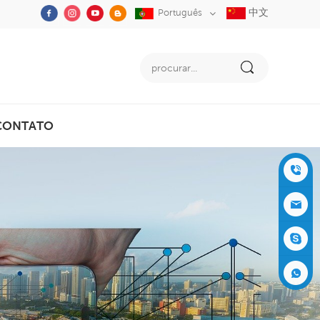
中文
Português
CONTATO
+86-05
91-2353
siboly@s
3555
iboly.co
evaporat
m
ive-cool
+861537