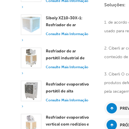
Consulte Mais Informação
Soluções:
eficiente para
ambientes pequenos e
Siboly XZ10-30X-1:
médios.
1. de acordo 
Resfriador de ar
usado para re
evaporativo industrial
Consulte Mais Informação
de 30.000 m³/h
2. Ciberli ar
Resfriador de ar
conteúdo de o
portátil industrial de
18.000 m³/h com
Consulte Mais Informação
controle remoto para
3. Ciberli O 
resfriamento de
produtos def
Resfriador evaporativo
grandes espaços.
portátil de alta
pela secagem
eficiência com
Consulte Mais Informação
capacidade de 18.000
PREV
m³/h e controle
Resfriador evaporativo
remoto.
vertical com rodízios e
PRÓX