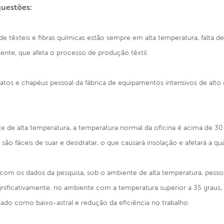
questões:
s de têxteis e fibras químicas estão sempre em alta temperatura, falta 
nte, que afeta o processo de produção têxtil.
patos e chapéus pessoal da fábrica de equipamentos intensivos de alto c
e de alta temperatura, a temperatura normal da oficina é acima de 30
 são fáceis de suar e desidratar, o que causará insolação e afetará a 
 com os dados da pesquisa, sob o ambiente de alta temperatura, pess
gnificativamente. no ambiente com a temperatura superior a 35 graus, 
ado como baixo-astral e redução da eficiência no trabalho.