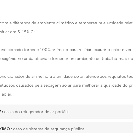
com a diferença de ambiente climático e temperatura e umidade relati
sfriar em 5-15% C;
 condicionado fornece 100% ar fresco para resfriar, exaurir o calor e ven
xigênio no ar da oficina e fornecer um ambiente de trabalho mais con
condicionador de ar melhora a umidade do ar, atende aos requisitos te
eituosos causados ​​pela secagem ao ar para melhorar a qualidade do 
 ao ar.
 :
caixa do refrigerador de ar portátil
IMO :
caso de sistema de segurança pública