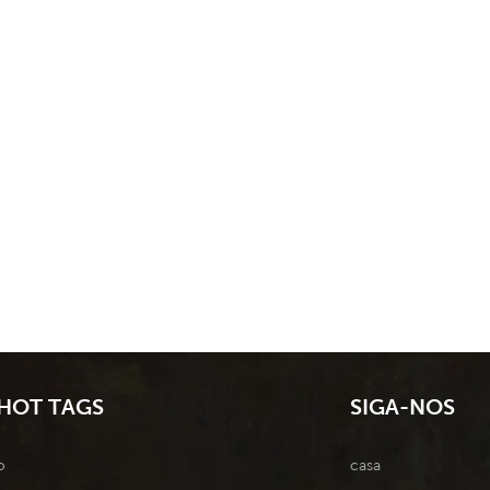
HOT TAGS
SIGA-NOS
o
casa