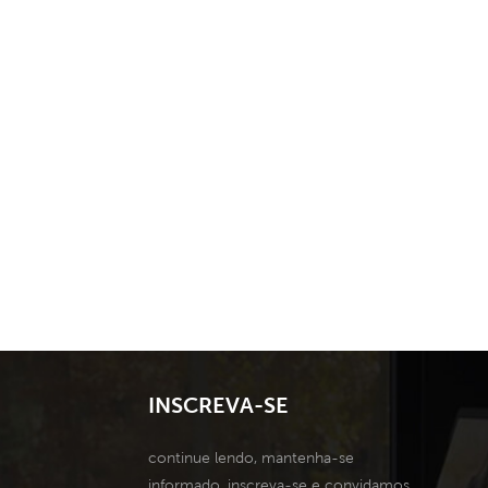
INSCREVA-SE
continue lendo, mantenha-se
informado, inscreva-se e convidamos