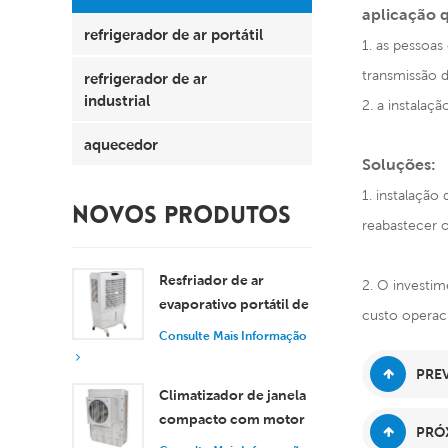
aplicação 
refrigerador de ar portátil
1. as pessoas
transmissão 
refrigerador de ar
industrial
2. a instalaç
aquecedor
Soluções:
1. instalação
NOVOS PRODUTOS
reabastecer 
Resfriador de ar
2. O investim
evaporativo portátil de
custo operaci
8000 m³/h com
Consulte Mais Informação
tanque de 100L XZ13-
PREV
080
Climatizador de janela
compacto com motor
PRÓX
axial, resfriamento