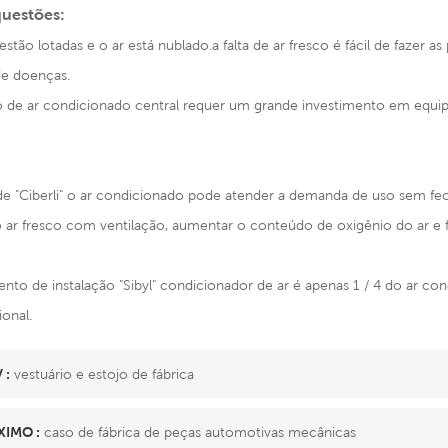
questões:
 estão lotadas e o ar está nublado.a falta de ar fresco é fácil de fazer
de doenças.
ão de ar condicionado central requer um grande investimento em equi
 de "Ciberli" o ar condicionado pode atender a demanda de uso sem fec
o ar fresco com ventilação, aumentar o conteúdo de oxigênio do ar e 
ento de instalação "Sibyl" condicionador de ar é apenas 1 / 4 do ar 
onal.
 :
vestuário e estojo de fábrica
IMO :
caso de fábrica de peças automotivas mecânicas