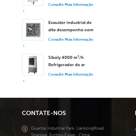
controle remoto, com
Consulte Mais Informação
vazão de ar de 18.000
m³/h.
Exaustor industrial de
alto desempenho com
vazão de ar de 37.000
Consulte Mais Informação
m³/h para ventilação
superior.
Siboly 4000 m³/h
Refrigerador de ar
industrial portátil 50L
Consulte Mais Informação
Tanque destacável
Refrigeração de alta
eficiência
CONTATE-NOS
Quantai Industrial Park, LiankongRoad,
Shangjie, Fuzhou,Fujian , China