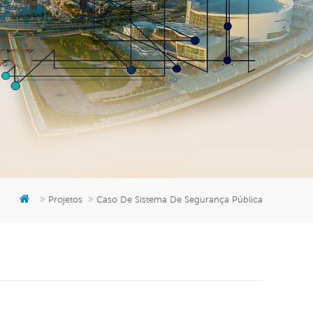
er
5951777
Projetos
Caso De Sistema De Segurança Pública