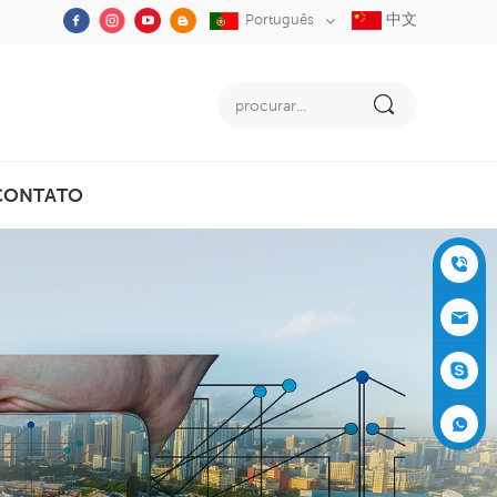
中文
Português
CONTATO
+86-05
91-2353
siboly@s
3555
iboly.co
evaporat
m
ive-cool
+861537