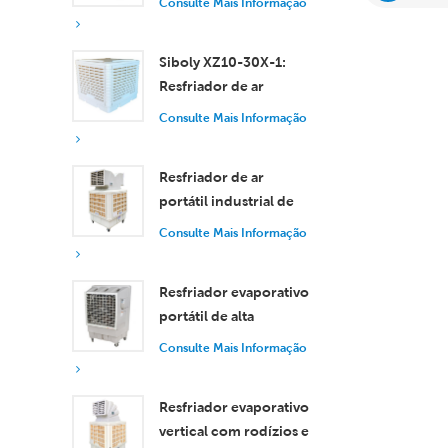
Consulte Mais Informação
eficiente para
ambientes pequenos e
Siboly XZ10-30X-1:
médios.
Resfriador de ar
evaporativo industrial
Consulte Mais Informação
de 30.000 m³/h
Resfriador de ar
portátil industrial de
18.000 m³/h com
Consulte Mais Informação
controle remoto para
resfriamento de
Resfriador evaporativo
grandes espaços.
portátil de alta
eficiência com
Consulte Mais Informação
capacidade de 18.000
m³/h e controle
Resfriador evaporativo
remoto.
vertical com rodízios e