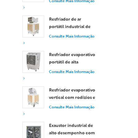
Consulte Mais Informação
de 30.000 m³/h
Resfriador de ar
portátil industrial de
18.000 m³/h com
Consulte Mais Informação
controle remoto para
resfriamento de
Resfriador evaporativo
grandes espaços.
portátil de alta
eficiência com
Consulte Mais Informação
capacidade de 18.000
m³/h e controle
Resfriador evaporativo
remoto.
vertical com rodízios e
controle remoto, com
Consulte Mais Informação
vazão de ar de 18.000
m³/h.
Exaustor industrial de
alto desempenho com