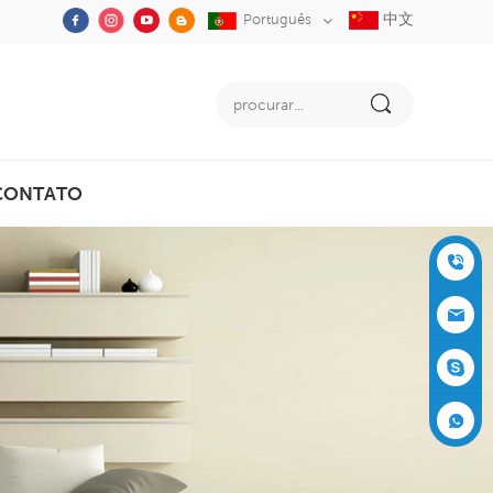
中文
Português
CONTATO
+86-05
91-2353
siboly@s
3555
iboly.co
evaporat
m
ive-cool
+861537