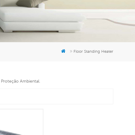
er
5951777
Floor Standing Heater
e Proteção Ambiental.