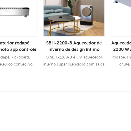
nterior rodapé
SBH-2200-B Aquecedor de
Aquecedor
moto app controle
inverno de design íntimo
2200 W 
étrica aquecedor
Aquecedor interno super
odapé, kickboard,
O SBH-2200-B é um aquecedor
rodapé, li
silencioso de 2000 W
létrico convectivo
interno super silencioso com saída
chute,
de 2.000 W, com proteção de
segurança múltipla
sulte Mais
Consulte Mais
C
rmação
Informação
In