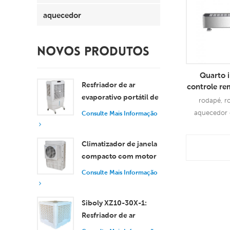
aquecedor
NOVOS PRODUTOS
Quarto i
Resfriador de ar
controle re
evaporativo portátil de
de base el
rodapé, r
8000 m³/h com
aquecedor e
Consulte Mais Informação
tanque de 100L XZ13-
080
Con
Climatizador de janela
compacto com motor
Info
axial, resfriamento
Consulte Mais Informação
eficiente para
ambientes pequenos e
Siboly XZ10-30X-1:
médios.
Resfriador de ar
evaporativo industrial