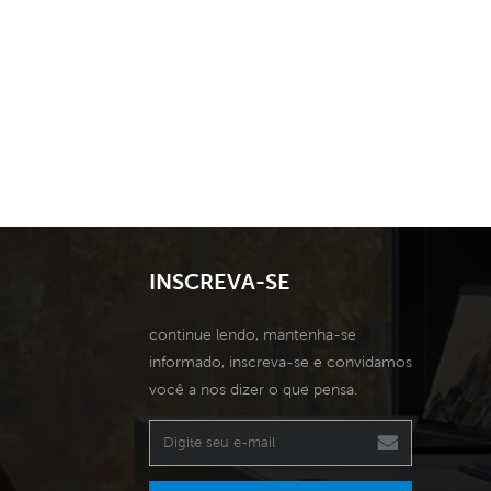
INSCREVA-SE
continue lendo, mantenha-se
informado, inscreva-se e convidamos
você a nos dizer o que pensa.