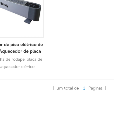
 de piso elétrico de
Aquecedor de placa
de base
nha de rodapé, placa de
 aquecedor elétrico
convectivo
onsulte Mais
[ um total de
1
Páginas ]
formação