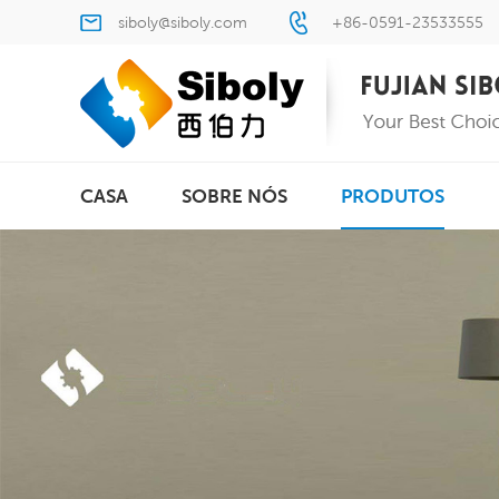
siboly@siboly.com
+86-0591-23533555
CASA
SOBRE NÓS
PRODUTOS