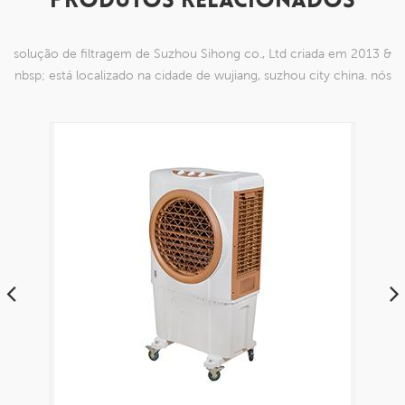
PRODUTOS RELACIONADOS
solução de filtragem de Suzhou Sihong co., Ltd criada em 2013 &
nbsp; está localizado na cidade de wujiang, suzhou city china. nós
nos especializamos em produtos de malha de nylon que são
capazes