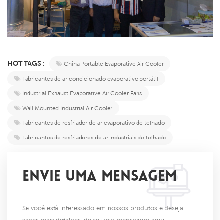
HOT TAGS :
China Portable Evaporative Air Cooler
Fabricantes de ar condicionado evaporativo portátil
Industrial Exhaust Evaporative Air Cooler Fans
Wall Mounted Industrial Air Cooler
Fabricantes de resfriador de ar evaporativo de telhado
Fabricantes de resfriadores de ar industriais de telhado
ENVIE UMA MENSAGEM
Se você está interessado em nossos produtos e deseja
saber mais detalhes, deixe uma mensagem aqui,