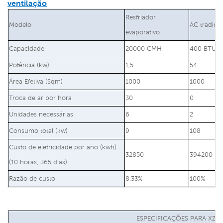
ventilação
Resfriador
Modelo
AC tradicio
evaporativo
Capacidade
20000 CMH
400 BTU / 
Potência (kw)
1,5
54
Área Efetiva (Sqm)
1000
1000
Troca de ar por hora
30
0
Unidades necessárias
6
2
Consumo total (kw)
9
108
Custo de eletricidade por ano (kwh)
32850
394200
(10 horas, 365 dias)
Razão de custo
8,33%
100%
ESPECIFICAÇÕES PARA XZ13