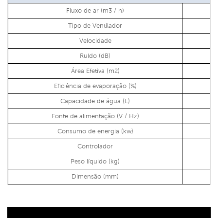
Fluxo de ar (m3 / h)
Tipo de Ventilador
Velocidade
Ruído (dB)
Área Efetiva (m2)
Eficiência de evaporação (%)
Capacidade de água (L)
Fonte de alimentação (V / Hz)
Consumo de energia (kw)
Controlador
Peso líquido (kg)
Dimensão (mm)