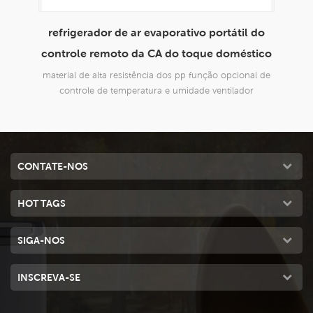
 do
envirotech 8000cmh uso doméstico
refr
tico
refrigerador de ar evaporativo portátil
doméstico
al de
novo design, adequado para todos os tipos de
n
r
aplicações internas e externas, comerciais e industriais.
aplic
CONTATE-NOS
HOT TAGS
SIGA-NOS
INSCREVA-SE