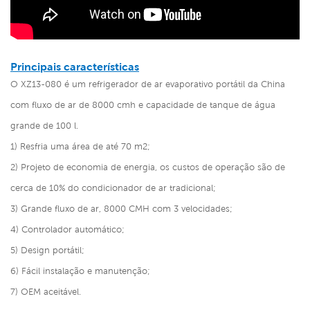
Principais características
O XZ13-080 é um refrigerador de ar evaporativo portátil da China
com fluxo de ar de 8000 cmh e capacidade de tanque de água
grande de 100 l.
1) Resfria uma área de até 70 m2;
2) Projeto de economia de energia, os custos de operação são de
cerca de 10% do condicionador de ar tradicional;
3) Grande fluxo de ar, 8000 CMH com 3 velocidades;
4) Controlador automático;
5) Design portátil;
6) Fácil instalação e manutenção;
7) OEM aceitável.