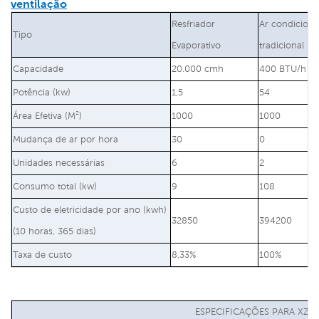
ventilação
Resfriador
Ar condicion
Tipo
Evaporativo
tradicional
Capacidade
20.000 cmh
400 BTU/h
Potência (kw)
1,5
54
Área Efetiva (M²)
1000
1000
Mudança de ar por hora
30
0
Unidades necessárias
6
2
Consumo total (kw)
9
108
Custo de eletricidade por ano (kwh)
32850
394200
(10 horas, 365 dias)
Taxa de custo
8,33%
100%
ESPECIFICAÇÕES PARA XZ13