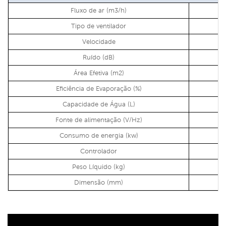
Fluxo de ar (m3/h)
Tipo de ventilador
Velocidade
Ruído (dB)
Área Efetiva (m2)
Eficiência de Evaporação (%)
Capacidade de Água (L)
Fonte de alimentação (V/Hz)
Consumo de energia (kw)
Controlador
Peso Líquido (kg)
Dimensão (mm)