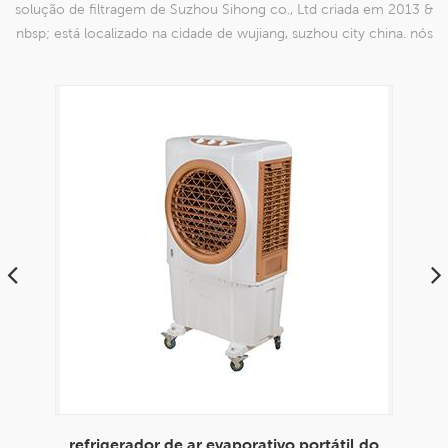
solução de filtragem de Suzhou Sihong co., Ltd criada em 2013 &
nbsp; está localizado na cidade de wujiang, suzhou city china. nós
nos especializamos em produtos de malha de nylon que são
capazes
 do
envirotech 8000cmh uso doméstico