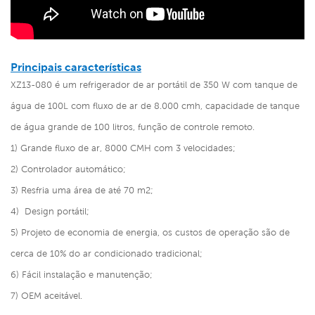
Principais características
XZ13-080 é um
refrigerador de ar portátil de 350 W com tanque de
água de 100L
com fluxo de ar de 8.000 cmh, capacidade de tanque
de água grande de 100 litros, função de controle remoto.
1) Grande fluxo de ar, 8000 CMH com 3 velocidades;
2) Controlador automático;
3)
Resfria uma área de até 70 m2;
4)
Design portátil;
5) Projeto de economia de energia, os custos de operação são de
cerca de 10% do ar condicionado tradicional;
6) Fácil instalação e manutenção;
7) OEM aceitável.