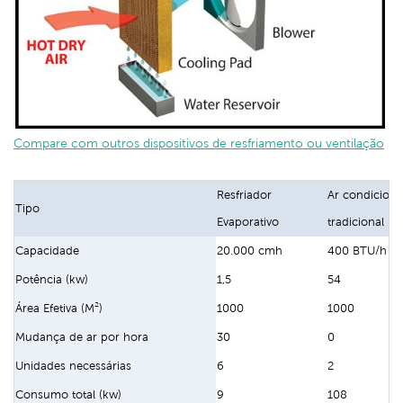
Compare com outros dispositivos de resfriamento ou ventilação
Resfriador
Ar condicion
Tipo
Evaporativo
tradicional
Capacidade
20.000 cmh
400 BTU/h
Potência (kw)
1,5
54
Área Efetiva (M²)
1000
1000
Mudança de ar por hora
30
0
Unidades necessárias
6
2
Consumo total (kw)
9
108