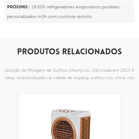
PRÓXIMO :
18.000 refrigeradores evaporativos portáteis
personalizados m3h com controle remoto
PRODUTOS RELACIONADOS
solução de filtragem de Suzhou Sihong co., Ltd criada em 2013 &
nbsp; está localizado na cidade de wujiang, suzhou city china. nós
nos especializamos em produtos de malha de nylon que são
capazes