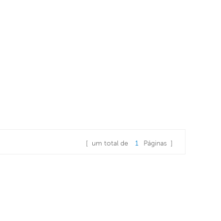
[ um total de
1
Páginas ]