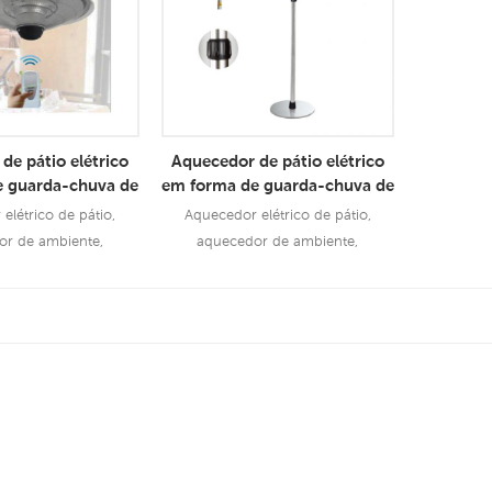
de pátio elétrico
Aquecedor de pátio elétrico
e guarda-chuva de
em forma de guarda-chuva de
2100 w
3000 W
elétrico de pátio,
Aquecedor elétrico de pátio,
or de ambiente,
aquecedor de ambiente,
terno, aquecedor de
aquecedor externo, aquecedor de
café
café
sulte Mais
Consulte Mais
rmação
Informação