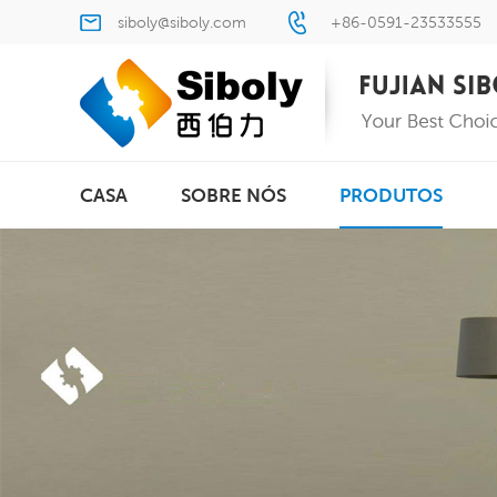
siboly@siboly.com
+86-0591-23533555
CASA
SOBRE NÓS
PRODUTOS