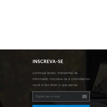
INSCREVA-SE
continue lendo, mantenha-se
informado, inscreva-se e convidamos
você a nos dizer o que pensa.