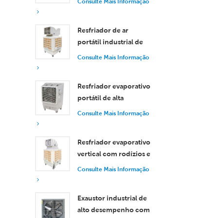
Consulte Mais Informação
de 30.000 m³/h
Resfriador de ar
portátil industrial de
18.000 m³/h com
Consulte Mais Informação
controle remoto para
resfriamento de
Resfriador evaporativo
grandes espaços.
portátil de alta
eficiência com
Consulte Mais Informação
capacidade de 18.000
m³/h e controle
Resfriador evaporativo
remoto.
vertical com rodízios e
controle remoto, com
Consulte Mais Informação
vazão de ar de 18.000
m³/h.
Exaustor industrial de
alto desempenho com