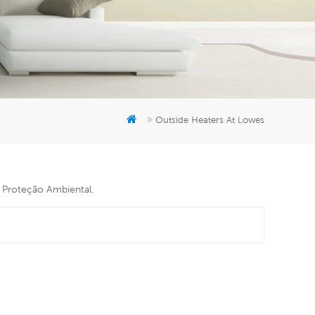
er
5951777
Outside Heaters At Lowes
e Proteção Ambiental.