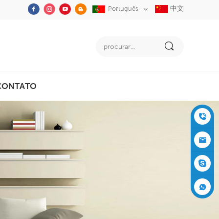
中文
Português
CONTATO
+86-05
91-2353
siboly@s
3555
iboly.co
evaporat
m
ive-cool
+861537