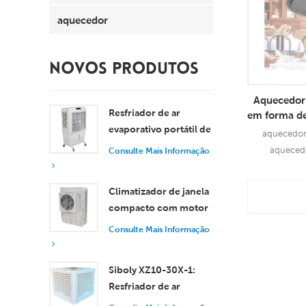
aquecedor
NOVOS PRODUTOS
Aquecedor 
Resfriador de ar
em forma d
evaporativo portátil de
aquecedor 
8000 m³/h com
aqueced
Consulte Mais Informação
tanque de 100L XZ13-
aquecedor ex
080
Con
Climatizador de janela
compacto com motor
Info
axial, resfriamento
Consulte Mais Informação
eficiente para
ambientes pequenos e
Siboly XZ10-30X-1:
médios.
Resfriador de ar
evaporativo industrial