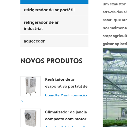
um exaustor p
refrigerador de ar portátil
através das 
estar, que atr
refrigerador de ar
normalmente,
industrial
amp; agricult
aquecedor
galvanoplasti
NOVOS PRODUTOS
Resfriador de ar
evaporativo portátil de
8000 m³/h com
Consulte Mais Informação
tanque de 100L XZ13-
080
Climatizador de janela
compacto com motor
axial, resfriamento