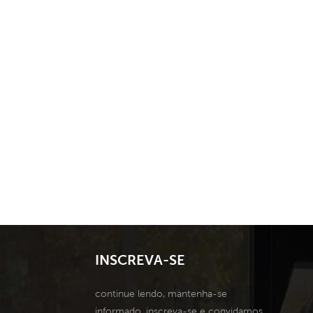
INSCREVA-SE
continue lendo, mantenha-se
informado, inscreva-se e convidamos