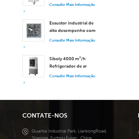
controle remoto, com
Consulte Mais Informação
vazão de ar de 18.000
m³/h.
Exaustor industrial de
alto desempenho com
vazão de ar de 37.000
Consulte Mais Informação
m³/h para ventilação
superior.
Siboly 4000 m³/h
Refrigerador de ar
industrial portátil 50L
Consulte Mais Informação
Tanque destacável
Refrigeração de alta
eficiência
CONTATE-NOS
Quantai Industrial Park, LiankongRoad,
Shangjie, Fuzhou,Fujian , China