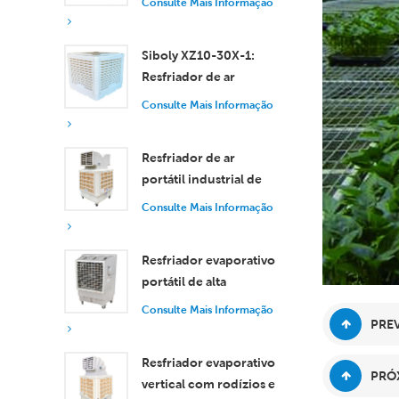
Consulte Mais Informação
eficiente para
ambientes pequenos e
Siboly XZ10-30X-1:
médios.
Resfriador de ar
evaporativo industrial
Consulte Mais Informação
de 30.000 m³/h
Resfriador de ar
portátil industrial de
18.000 m³/h com
Consulte Mais Informação
controle remoto para
resfriamento de
Resfriador evaporativo
grandes espaços.
portátil de alta
eficiência com
Consulte Mais Informação
capacidade de 18.000
PREV
m³/h e controle
Resfriador evaporativo
remoto.
PRÓX
vertical com rodízios e