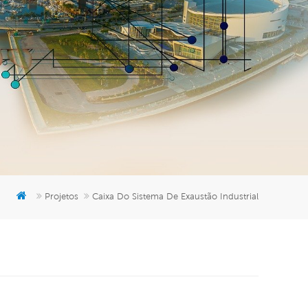
er
5951777
Projetos
Caixa Do Sistema De Exaustão Industrial