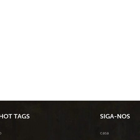
HOT TAGS
SIGA-NOS
o
casa