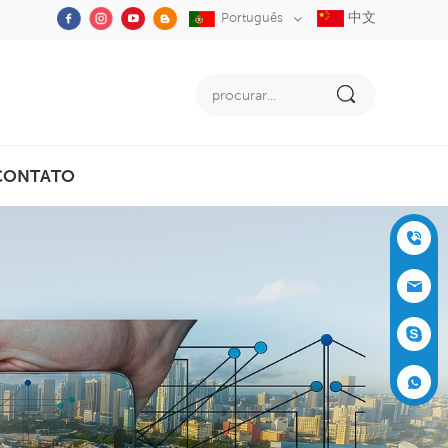
中文
Português
CONTATO
+86-05
91-2353
siboly@s
3555
iboly.co
evaporat
m
ive-cool
+861537