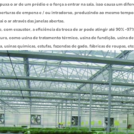
uxa o ar de um prédio e o força a entrar na sala. isso causa um difere
aberturas de empena e / ou intradorso, produzindo ao mesmo tempo u
ai o ar através das janelas abertas.
 com exaustor, a eficiência da troca de ar pode atingir até 90% -97%
ura, como usina de tratamento térmico, usina de fundição, usina de p
a, usinas químicas, estufas, fazendas de gado, fábricas de roupas, etc