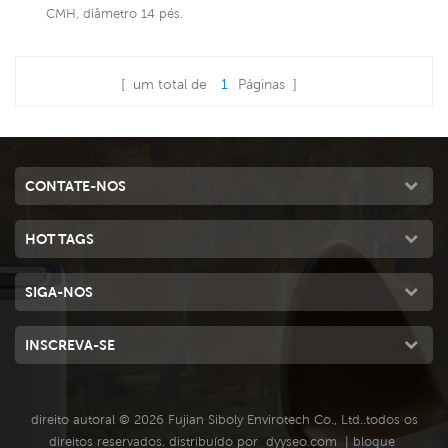
ventiladores HVLS
CMH, diâmetro 14 pés.
Consulte Mais
[ um total de
1
Páginas ]
Informação
CONTATE-NOS
HOT TAGS
SIGA-NOS
INSCREVA-SE
direito autoral © 2026 Fujian Siboly Envirotech Co., Ltd..todos os
direitos reservados. distribuído por
dyyseo.com
|
blogue