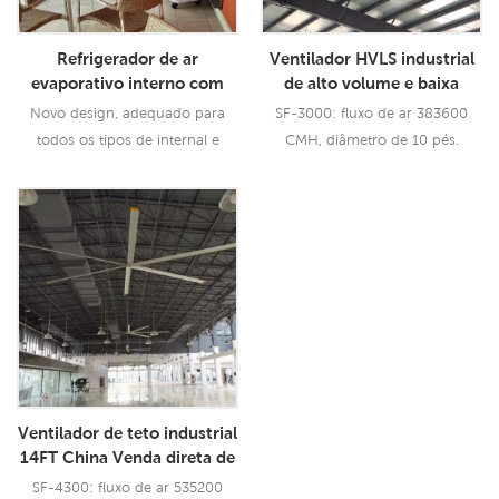
Refrigerador de ar
Ventilador HVLS industrial
evaporativo interno com
de alto volume e baixa
alta qualidade
velocidade com lâminas
Novo design, adequado para
SF-3000: fluxo de ar 383600
grandes de aerometal
todos os tipos de internal e
CMH, diâmetro de 10 pés.
Ventilador de teto BLDC
exterior, comercial e industrial
Aplicações.
Consulte Mais
Consulte Mais
Informação
Informação
Ventilador de teto industrial
14FT China Venda direta de
fábrica Restaurante de
SF-4300: fluxo de ar 535200