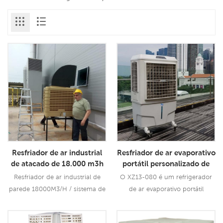
Resfriador de ar industrial
Resfriador de ar evaporativo
de atacado de 18.000 m3h
portátil personalizado de
8.000 m3h
Resfriador de ar industrial de
O XZ13-080 é um refrigerador
parede 18000M3/H / sistema de
de ar evaporativo portátil
ventilação de fábrica melhor do
personalizado de 8000 m3h
que o ar frio do condicionador
com fluxo de ar de 8000CMH, 3
Consulte Mais
Consulte Mais