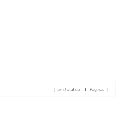
[ um total de
1
Páginas ]