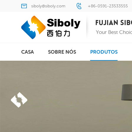
siboly@siboly.com
+86-0591-23533555
CASA
SOBRE NÓS
PRODUTOS