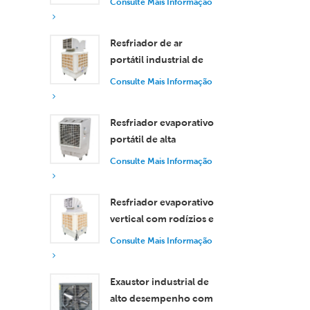
Consulte Mais Informação
de 30.000 m³/h
Resfriador de ar
portátil industrial de
18.000 m³/h com
Consulte Mais Informação
controle remoto para
resfriamento de
Resfriador evaporativo
grandes espaços.
portátil de alta
eficiência com
Consulte Mais Informação
capacidade de 18.000
m³/h e controle
Resfriador evaporativo
remoto.
vertical com rodízios e
controle remoto, com
Consulte Mais Informação
vazão de ar de 18.000
m³/h.
Exaustor industrial de
alto desempenho com