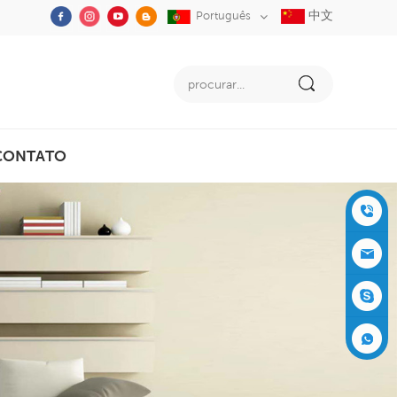
中文
Português
CONTATO
+86-05
91-2353
siboly@s
3555
iboly.co
evaporat
m
ive-cool
+861537