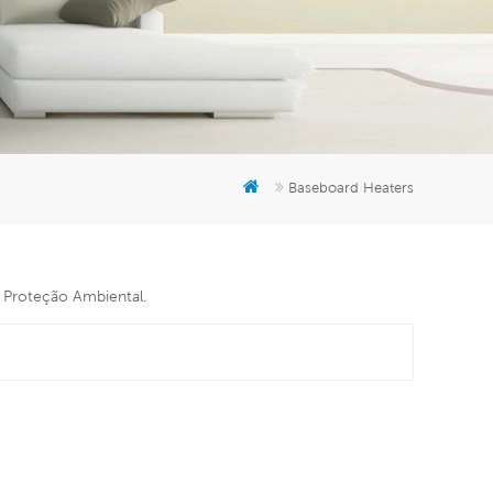
er
5951777
Baseboard Heaters
e Proteção Ambiental.