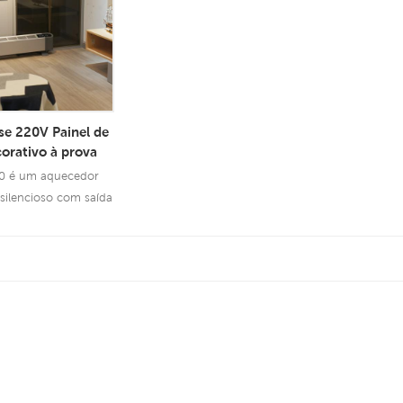
se 220V Painel de
orativo à prova
ara economia de
0 é um aquecedor
 aquecimento por
 silencioso com saída
quecedor elétrico
m proteção múltipla
segurança
sulte Mais
rmação