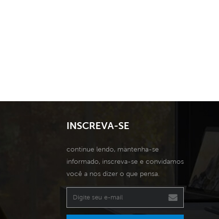
INSCREVA-SE
continue lendo, mantenha-se
informado, inscreva-se e convidamos
você a nos dizer o que pensa.