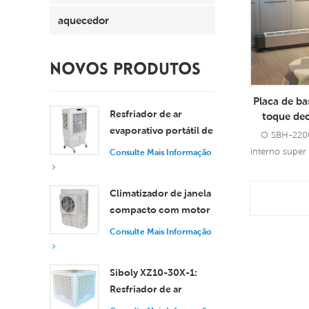
aquecedor
NOVOS PRODUTOS
Placa de ba
Resfriador de ar
toque dec
evaporativo portátil de
d'água p
O SBH-220
energia e
8000 m³/h com
interno super
Consulte Mais Informação
convecção a
tanque de 100L XZ13-
de 2200W, co
080
de 
Con
Climatizador de janela
compacto com motor
Info
axial, resfriamento
Consulte Mais Informação
eficiente para
ambientes pequenos e
Siboly XZ10-30X-1:
médios.
Resfriador de ar
evaporativo industrial