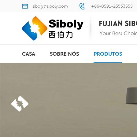
siboly@siboly.com
+86-0591-23533555
CASA
SOBRE NÓS
PRODUTOS