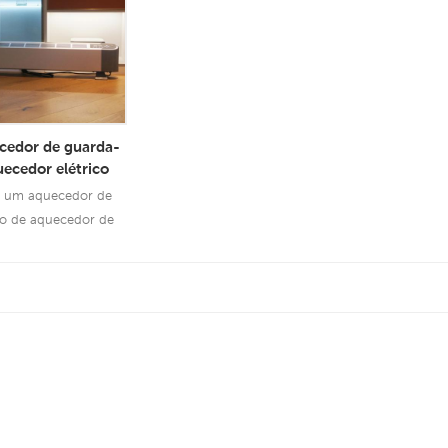
cedor de guarda-
ecedor elétrico
de barra elétrica
 um aquecedor de
ico de aquecedor de
co da china com saída
tem várias proteções
sulte Mais
segurança .
rmação