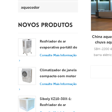
aquecedor
NOVOS PRODUTOS
China aque
Resfriador de ar
chuva aqu
evaporativo portátil de
aquecedor 
SBH-2200 é
8000 m³/h com
barra elétr
Consulte Mais Informação
tanque de 100L XZ13-
quarto elétri
080
de 2200 w , 
Con
Climatizador de janela
de 
compacto com motor
Info
axial, resfriamento
Consulte Mais Informação
eficiente para
ambientes pequenos e
Siboly XZ10-30X-1:
médios.
Resfriador de ar
evaporativo industrial