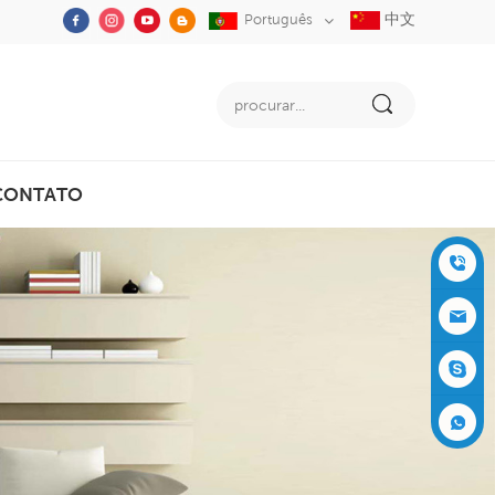
中文
Português
CONTATO
+86-05
91-2353
siboly@s
3555
iboly.co
evaporat
m
ive-cool
+861537