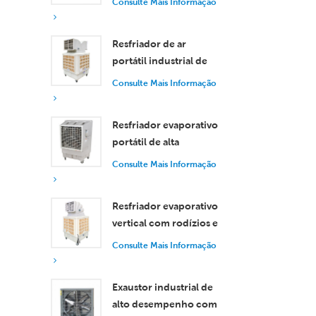
Consulte Mais Informação
de 30.000 m³/h
Resfriador de ar
portátil industrial de
18.000 m³/h com
Consulte Mais Informação
controle remoto para
resfriamento de
Resfriador evaporativo
grandes espaços.
portátil de alta
eficiência com
Consulte Mais Informação
capacidade de 18.000
m³/h e controle
Resfriador evaporativo
remoto.
vertical com rodízios e
controle remoto, com
Consulte Mais Informação
vazão de ar de 18.000
m³/h.
Exaustor industrial de
alto desempenho com