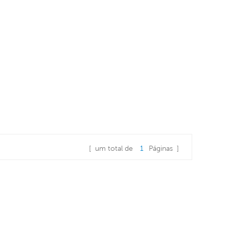
[ um total de
1
Páginas ]