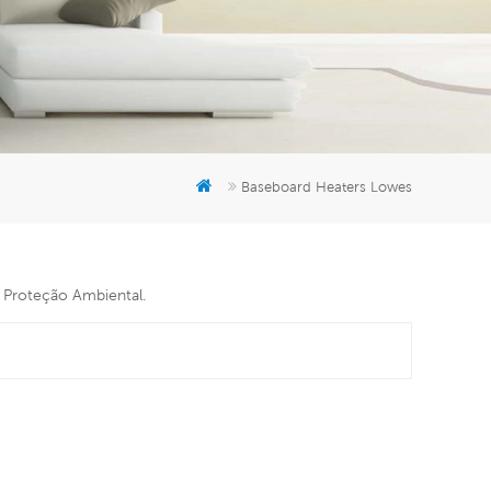
er
5951777
Baseboard Heaters Lowes
e Proteção Ambiental.