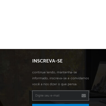
INSCREVA-SE
continue lendo, mantenha-se
informado, inscreva-se e convidamos
você a nos dizer o que pensa.