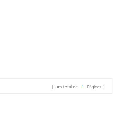
[ um total de
1
Páginas ]