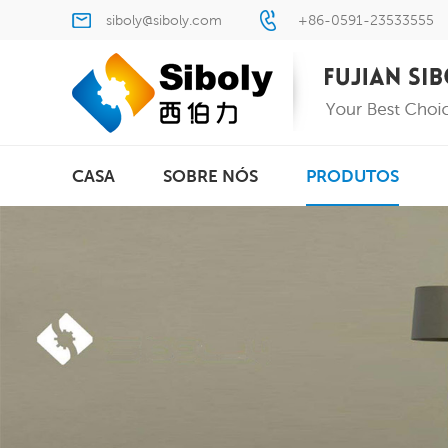
siboly@siboly.com
+86-0591-23533555
CASA
SOBRE NÓS
PRODUTOS