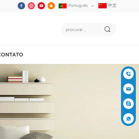
中文
Português
CONTATO
+86-05
91-2353
siboly@s
3555
iboly.co
evaporat
m
ive-cool
+861537