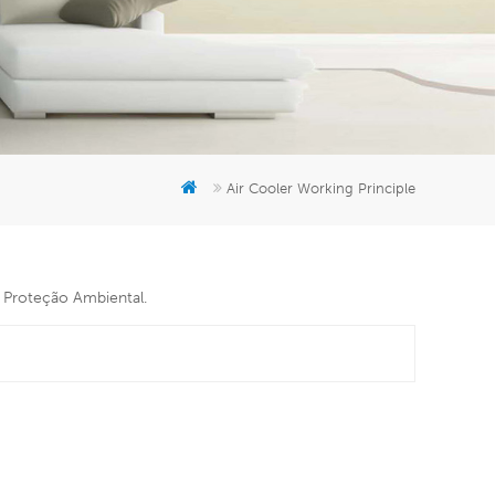
er
5951777
Air Cooler Working Principle
e Proteção Ambiental.