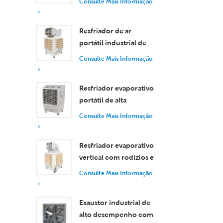
Consulte Mais Informação
de 30.000 m³/h
Resfriador de ar
portátil industrial de
18.000 m³/h com
Consulte Mais Informação
controle remoto para
resfriamento de
Resfriador evaporativo
grandes espaços.
portátil de alta
eficiência com
Consulte Mais Informação
capacidade de 18.000
m³/h e controle
Resfriador evaporativo
remoto.
vertical com rodízios e
controle remoto, com
Consulte Mais Informação
vazão de ar de 18.000
m³/h.
Exaustor industrial de
alto desempenho com