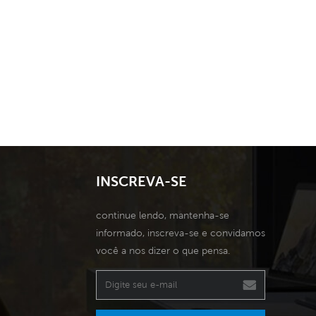
INSCREVA-SE
continue lendo, mantenha-se
informado, inscreva-se e convidamos
você a nos dizer o que pensa.