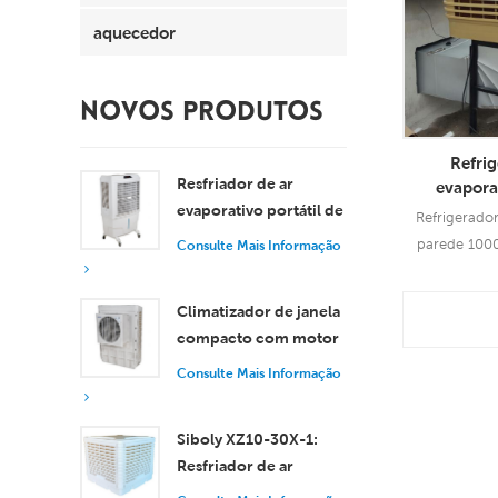
aquecedor
NOVOS PRODUTOS
Refrig
Resfriador de ar
evaporat
evaporativo portátil de
personaliza
Refrigerador
fluxo de 
8000 m³/h com
parede 100
Consulte Mais Informação
tanque de 100L XZ13-
ventilação d
080
que o ar fr
Con
Climatizador de janela
solar usando
compacto com motor
Info
do que 
axial, resfriamento
Consulte Mais Informação
eficiente para
ambientes pequenos e
Siboly XZ10-30X-1:
médios.
Resfriador de ar
evaporativo industrial