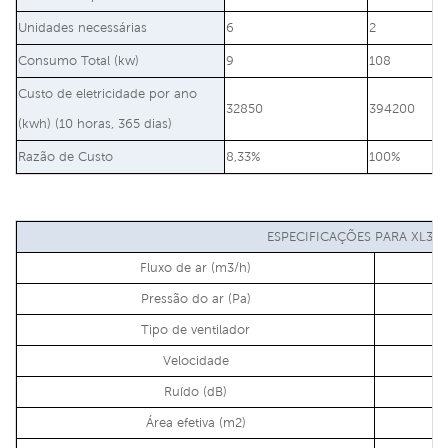
Unidades necessárias
6
2
Consumo Total (kw)
9
108
Custo de eletricidade por ano
32850
394200
(kwh) (10 horas, 365 dias)
Razão de Custo
8,33%
100%
ESPECIFICAÇÕES PARA XL30-
Fluxo de ar (m3/h)
Pressão do ar (Pa)
Tipo de ventilador
Velocidade
Ruído (dB)
Área efetiva (m2)