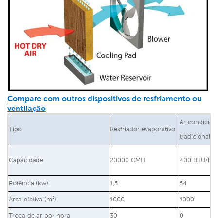
Compare com outros dispositivos de resfriamento ou
ventilação
Ar condicio
Tipo
Resfriador evaporativo
tradicional
Capacidade
20000 CMH
400 BTU/h
Potência (kw)
1,5
54
Área efetiva (m²)
1000
1000
Troca de ar por hora
30
0