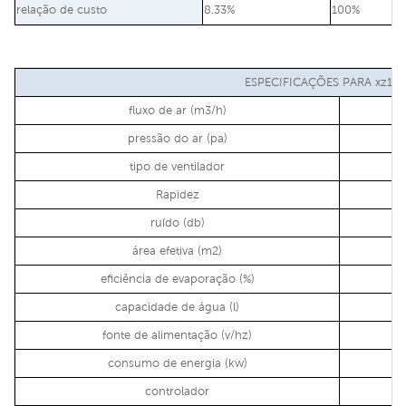
relação de custo
8.33%
100%
ESPECIFICAÇÕES PARA xz10-
fluxo de ar (m3/h)
pressão do ar (pa)
tipo de ventilador
Rapidez
ruído (db)
área efetiva (m2)
eficiência de evaporação (%)
capacidade de água (l)
fonte de alimentação (v/hz)
consumo de energia (kw)
controlador