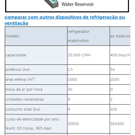
comparar com outros dispositivos de refrigeração ou
ventilação
refrigerador
modelo
ac tradicional
evaporativo
capacidade
20.000 CMH
400 btus/h
potência (kw)
1.5
54
área efetiva (m²)
1000
1000
troca de ar por hora
30
0
unidades necessárias
6
2
consumo total (kw)
9
108
custo de eletricidade por ano
32850
394200
(kwh) (10 horas, 365 dias)