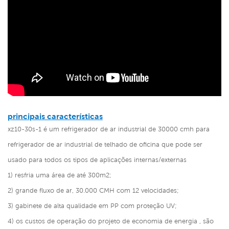
principais características
xz10-30s-1 é um refrigerador de ar industrial de 30000 cmh para
refrigerador de ar industrial de telhado de oficina que pode ser
usado para todos os tipos de aplicações internas/externas
1) resfria uma área de até 300m2;
2) grande fluxo de ar, 30.000 CMH com 12 velocidades;
3) gabinete de alta qualidade em PP com proteção UV;
4) os custos de operação do projeto de economia de energia , são