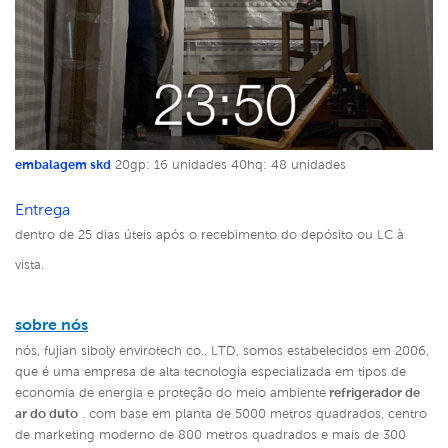
embalagem skd
20gp: 16 unidades
40hq: 48 unidades
Entrega
dentro de 25 dias úteis após o recebimento do depósito ou LC à
vista.
sobre nós
nós, fujian siboly envirotech co., LTD, somos estabelecidos em 2006,
que é uma empresa de alta tecnologia especializada em tipos de
economia de energia e proteção do meio ambiente
refrigerador de
ar do duto
. com base em planta de 5000 metros quadrados, centro
de marketing moderno de 800 metros quadrados e mais de 300