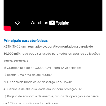
Principais características
XZ30-30X é um
resfriador evaporativo montado na parede de
30.000 m3h
que pode ser usado para todos os tipos de aplicações
internas/externas
1) Grande fluxo de ar, 30000 CMH com 12 velocidades;
2) Resfria uma área de até 300m2;
3) Disponíveis modelos de descarga Top/Down;
4) Gabinete de alta qualidade em PP com proteção UV;
5) Projeto de economia de energia, custos de operação é de cerca
de 10% do ar condicionado tradicional;