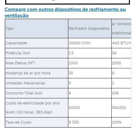
Compare com outros dispositivos de resfriamento ou
ventilação
ar condicio
Tipo
Resfriador Evaporativo
tradicional
Capacidade
20000 CMH
400 BTU/h
Potência (kw)
1,5
54
Área Efetiva (M²)
1000
1000
Mudança de ar por hora
30
0
Unidades Necessárias
6
2
Consumo Total (kw)
9
108
Custo de eletricidade por ano
32850
394200
(kwh) (10 horas, 365 dias)
Taxa de Custo
8,33%
100%