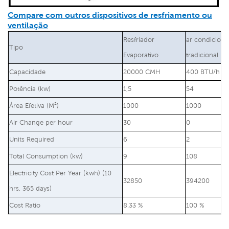
Compare com outros dispositivos de resfriamento ou
ventilação
Resfriador
ar condicion
Tipo
Evaporativo
tradicional
Capacidade
20000 CMH
400 BTU/h
Potência (kw)
1,5
54
Área Efetiva (M²)
1000
1000
Air Change per hour
30
0
Units Required
6
2
Total Consumption (kw)
9
108
Electricity Cost Per Year (kwh) (10
32850
394200
hrs, 365 days)
Cost Ratio
8.33 %
100 %