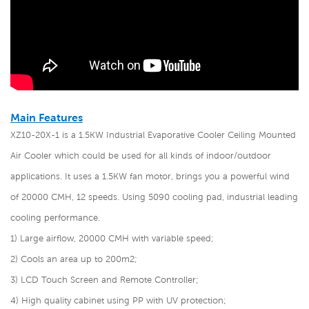
Main Features
XZ10-20X-1 is a
1.5KW Industrial Evaporative Cooler Ceiling Mounted
Air Cooler
which could be used for all kinds of indoor/outdoor
applications. It uses a 1.5KW fan motor, brings you a powerful wind
of 20000 CMH, 12 speeds. Using 5090 cooling pad, industrial leading
cooling performance.
1) Large airflow, 20000 CMH with variable speed;
2) Cools an area up to 200m2;
3) LCD Touch Screen and Remote Controller;
4) High quality cabinet using PP with UV protection;