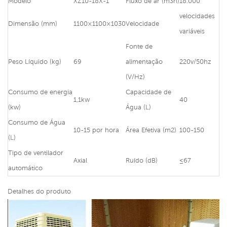
Modelo
XZ10-18X-1
Fluxo de ar (m3h)
18.000
velocidades
Dimensão (mm)
1100×1100×1030
Velocidade
variáveis
Fonte de
Peso Líquido (kg)
69
alimentação
220v/50hz
(V/Hz)
Consumo de energia
Capacidade de
1,1kw
40
(kw)
Água (L)
Consumo de Água
10-15 por hora
Área Efetiva (m2)
100-150
(L)
Tipo de ventilador
Axial
Ruído (dB)
≤67
automático
Detalhes do produto